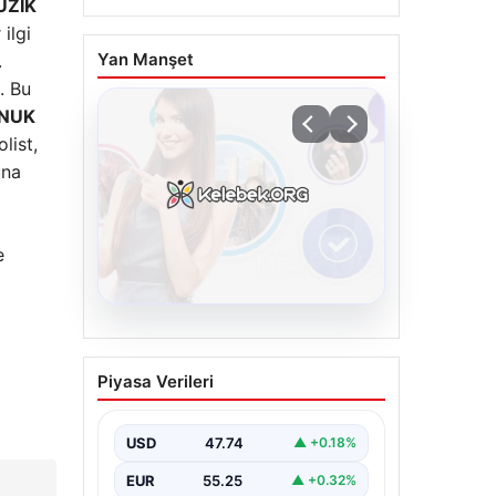
ÜZİK
ilgi
Yan Manşet
.
. Bu
ONUK
list,
una
e
08.08.2026
Kelebek sohbet
Piyasa Verileri
platformu İle Çevrim içi
İletişimin Seviyeli
Adresi Ve Sohbet
USD
47.74
▲ +0.18%
Deneyimi
EUR
55.25
▲ +0.32%