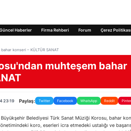
Güncel Haberler
Firma Rehberi
Forum
Çerez Politikas
 bahar konseri – KÜLTÜR SANAT
osu'ndan muhteşem bahar
ANAT
Paylaş:
4 23:19
Twitter
Facebook
WhatsApp
Reddit
Pinte
li Büyükşehir Belediyesi Türk Sanat Müziği Korosu, bahar kon
önetimindeki koro, eserleri icra etmedeki ustalığı ve başarıs