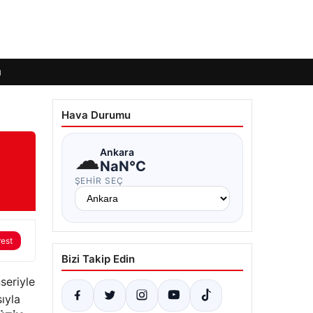
ı
Hava Durumu
☁
Ankara
NaN°C
ŞEHIR SEÇ
rest
Bizi Takip Edin
seriyle
ıyla