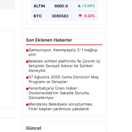
İnternet çağında bireylerin güvenli
bir şekilde bağlantı sağlaması
ALTIN
6660.6
▲ +2.59%
büyük bir değer ifade etmektedir.
Güncel…
BTC
3085583
▼ -0.22%
Son Eklenen Haberler
Samsunspor, Kasımpaşa’yı 2-1 mağlup
■
etti!
Kelebek sohbet platformu İle Çevrim içi
■
İletişimin Seviyeli Adresi Ve Sohbet
Deneyimi
07 Ağustos 2026 Cuma Gününün Maç
■
Programı ve Detayları
Fenerbahçe’yi Üzen Haber:
■
Oosterwolde’nin Sakatlık Durumu
Güncelleniyor
Menderes Belediyesi soruşturması.
■
Firari başkan yardımcısı yakalandı
Güncel