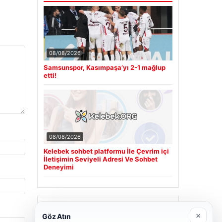
08/08/2026
Samsunspor, Kasımpaşa’yı 2-1 mağlup
etti!
08/08/2026
Kelebek sohbet platformu İle Çevrim içi
İletişimin Seviyeli Adresi Ve Sohbet
Deneyimi
Son Eklenen Firmalar
×
Göz Atın