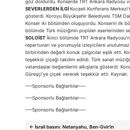
göz doldurdu. Konserde TRT Ankara Radyosu vokal
SEVERLERDEN İLGİ
Kocaeli Konferans Merkezi'
gösterdi. Koroyu Büyükşehir Belediyesi TSM Dai
Konser iki bölümden oluşuyordu. Konserin ilk b
bölümde Türk müziğinin popüler eserlerinden seç
SOLOİST
İkinci bölümde TRT Ankara Radyosu'nun
repertuvarı ve yorumuyla izleyicilere unutulmaz
birbirinden değerli konuk çalgıcılar eşlik etti. 
teşekkür çiçeği takdim edildi. Türk sanat müziği
vatandaşlar beğenilerini alkışlarla gösterdi. Ko
Güreşçi'ye çiçek vererek teşekkür etti. Kaynak
—–Sponsorlu Bağlantılar—–
—–Sponsorlu Bağlantılar—–
—–Sponsorlu Bağlantılar—–
← İsrail basını: Netanyahu, Ben-Gvir'in