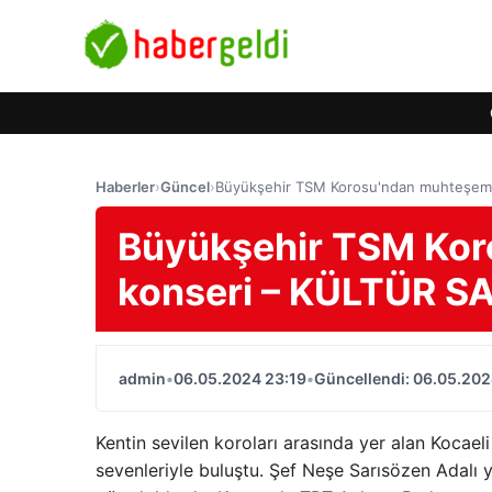
Haberler
›
Güncel
›
Büyükşehir TSM Korosu'ndan muhteşem
Büyükşehir TSM Kor
konseri – KÜLTÜR S
admin
•
06.05.2024 23:19
•
Güncellendi: 06.05.202
Kentin sevilen koroları arasında yer alan Kocae
sevenleriyle buluştu. Şef Neşe Sarısözen Adalı y