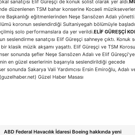
 sanatçısı Elif Güreşçi de konuk solist olarak yer aldı.
M
nde düzenlenen TSM bahar konserine Kocaeli müzikseverler 
re Başkanlığı eğitmenlerinden Neşe Sarısözen Adalı yönetti
ölümü koronun seslendirdiği Sultaniyegah bölümüyle başladı
ilmiş solo performanslara da yer verildi.
ELİF GÜREŞÇİ K
 seslendirme sanatçısı Elif Güreşçi sahneye çıktı. Konuk so
 bir klasik müzik akşamı yaşattı. Elif Güreşçi ve TSM Koros
Konser sonunda şefler Neşe Sarısözen Adalı ve Elif Güreşçi'ye
nin en güzel eserlerinin başarıyla seslendirildiği gecede
nser sonunda Sakarya Vali Yardımcısı Ersin Emiroğlu, Adalı v
: (guzelhaber.net) Güzel Haber Masası
ABD Federal Havacılık İdaresi Boeing hakkında yeni