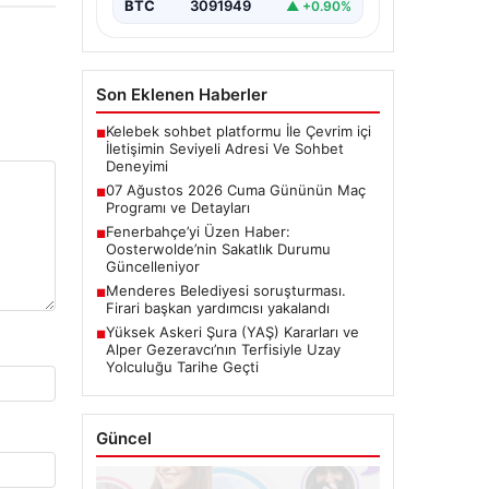
BTC
3091949
▲ +0.90%
Son Eklenen Haberler
Kelebek sohbet platformu İle Çevrim içi
■
İletişimin Seviyeli Adresi Ve Sohbet
Deneyimi
07 Ağustos 2026 Cuma Gününün Maç
■
Programı ve Detayları
Fenerbahçe’yi Üzen Haber:
■
Oosterwolde’nin Sakatlık Durumu
Güncelleniyor
Menderes Belediyesi soruşturması.
■
Firari başkan yardımcısı yakalandı
Yüksek Askeri Şura (YAŞ) Kararları ve
■
Alper Gezeravcı’nın Terfisiyle Uzay
Yolculuğu Tarihe Geçti
Güncel