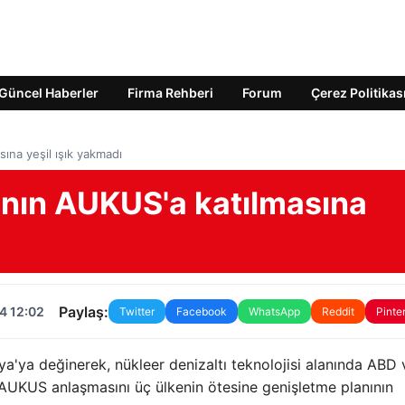
Güncel Haberler
Firma Rehberi
Forum
Çerez Politikas
ına yeşil ışık yakmadı
'nın AUKUS'a katılmasına
Paylaş:
4 12:02
Twitter
Facebook
WhatsApp
Reddit
Pinte
'ya değinerek, nükleer denizaltı teknolojisi alanında ABD 
an AUKUS anlaşmasını üç ülkenin ötesine genişletme planının