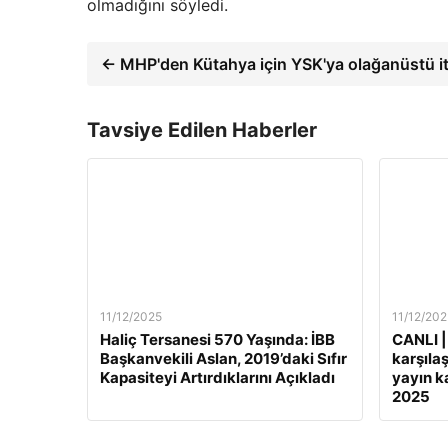
olmadığını söyledi.
← MHP'den Kütahya için YSK'ya olağanüstü it
Tavsiye Edilen Haberler
11/12/2025
11/12/202
Haliç Tersanesi 570 Yaşında: İBB
CANLI |
Başkanvekili Aslan, 2019’daki Sıfır
karşılaş
Kapasiteyi Artırdıklarını Açıkladı
yayın ka
2025