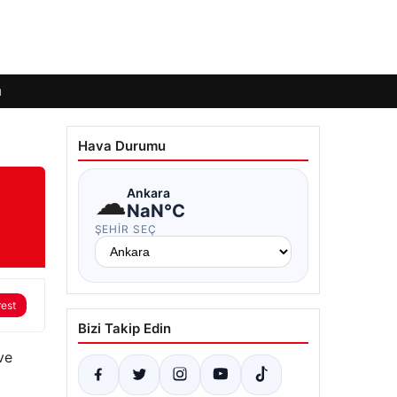
ı
Hava Durumu
☁
Ankara
NaN°C
ŞEHIR SEÇ
rest
Bizi Takip Edin
ve