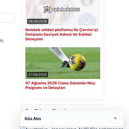
08/08/2026
Kelebek sohbet platformu İle Çevrim içi
İletişimin Seviyeli Adresi Ve Sohbet
Deneyimi
n.
07/08/2026
07 Ağustos 2026 Cuma Gününün Maç
Programı ve Detayları
Son Eklenen Firmalar
×
Göz Atın
Cengiz Sigorta