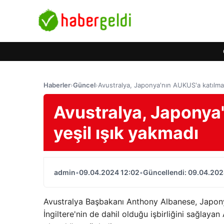
Haberler
›
Güncel
›
Avustralya, Japonya'nın AUKUS'a katılmas
Avustralya, Japonya
yeşil ışık yakmadı
admin
•
09.04.2024 12:02
•
Güncellendi: 09.04.202
Avustralya Başbakanı Anthony Albanese, Japonya
İngiltere'nin de dahil olduğu işbirliğini sağlay