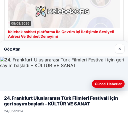
08/08/2026
Kelebek sohbet platformu İle Çevrim içi İletişimin Seviyeli
Adresi Ve Sohbet Deneyimi
×
Göz Atın
Son Eklenen Firmalar
Güncel Haberler
Web sitemizi nasıl kullandığınızı daha iyi anlayabilmek,
deneyiminizi kişiselleştirmek ve geliştirmek amacıyla çerezler
24. Frankfurt Uluslararası Türk Filmleri Festivali için
kullanıyoruz.
Çerez Politikamız
geri sayım başladı – KÜLTÜR VE SANAT
Reddet
Kabul Et
24/05/2024