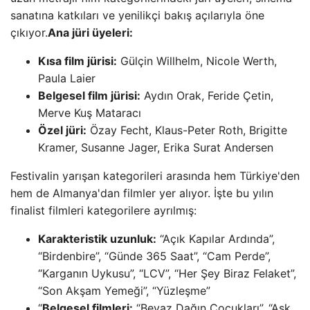
sanatına katkıları ve yenilikçi bakış açılarıyla öne
çıkıyor.
Ana jüri üyeleri:
Kısa film jürisi:
Gülçin Willhelm, Nicole Werth,
Paula Laier
Belgesel film jürisi:
Aydın Orak, Feride Çetin,
Merve Kuş Mataracı
Özel jüri:
Özay Fecht, Klaus-Peter Roth, Brigitte
Kramer, Susanne Jager, Erika Surat Andersen
Festivalin yarışan kategorileri arasında hem Türkiye'den
hem de Almanya'dan filmler yer alıyor. İşte bu yılın
finalist filmleri kategorilere ayrılmış:
Karakteristik uzunluk:
“Açık Kapılar Ardında”,
“Birdenbire”, “Günde 365 Saat”, “Cam Perde”,
“Karganın Uykusu”, “LCV”, “Her Şey Biraz Felaket”,
“Son Akşam Yemeği”, “Yüzleşme”
“
Belgesel filmleri:
“Beyaz Dağın Çocukları”, “Aşk,