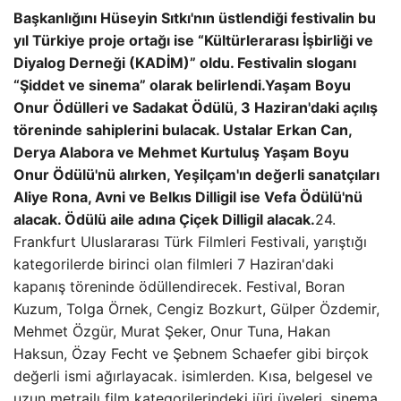
Başkanlığını Hüseyin Sıtkı'nın üstlendiği festivalin bu
yıl Türkiye proje ortağı ise “Kültürlerarası İşbirliği ve
Diyalog Derneği (KADİM)” oldu. Festivalin sloganı
“Şiddet ve sinema” olarak belirlendi.
Yaşam Boyu
Onur Ödülleri ve Sadakat Ödülü, 3 Haziran'daki açılış
töreninde sahiplerini bulacak. Ustalar Erkan Can,
Derya Alabora ve Mehmet Kurtuluş Yaşam Boyu
Onur Ödülü'nü alırken, Yeşilçam'ın değerli sanatçıları
Aliye Rona, Avni ve Belkıs Dilligil ise Vefa Ödülü'nü
alacak. Ödülü aile adına Çiçek Dilligil alacak.
24.
Frankfurt Uluslararası Türk Filmleri Festivali, yarıştığı
kategorilerde birinci olan filmleri 7 Haziran'daki
kapanış töreninde ödüllendirecek. Festival, Boran
Kuzum, Tolga Örnek, Cengiz Bozkurt, Gülper Özdemir,
Mehmet Özgür, Murat Şeker, Onur Tuna, Hakan
Haksun, Özay Fecht ve Şebnem Schaefer gibi birçok
değerli ismi ağırlayacak. isimlerden. Kısa, belgesel ve
uzun metrajlı film kategorilerindeki jüri üyeleri, sinema