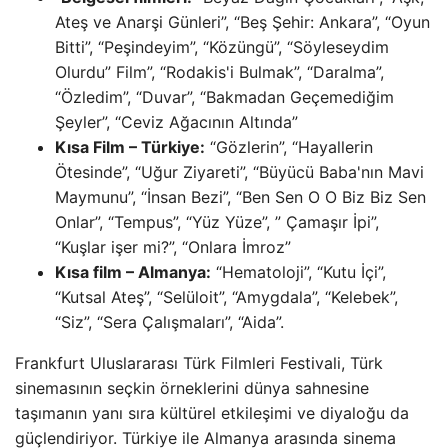
Ateş ve Anarşi Günleri”, “Beş Şehir: Ankara”, “Oyun
Bitti”, “Peşindeyim”, “Közüngü”, “Söyleseydim
Olurdu” Film”, “Rodakis'i Bulmak”, “Daralma”,
“Özledim”, “Duvar”, “Bakmadan Geçemediğim
Şeyler”, “Ceviz Ağacının Altında”
Kısa Film – Türkiye:
“Gözlerin”, “Hayallerin
Ötesinde”, “Uğur Ziyareti”, “Büyücü Baba'nın Mavi
Maymunu”, “İnsan Bezi”, “Ben Sen O O Biz Biz Sen
Onlar”, “Tempus”, “Yüz Yüze”, ” Çamaşır İpi”,
“Kuşlar işer mi?”, “Onlara İmroz”
Kısa film – Almanya:
“Hematoloji”, “Kutu İçi”,
“Kutsal Ateş”, “Selüloit”, “Amygdala”, “Kelebek”,
“Siz”, “Sera Çalışmaları”, “Aida”.
Frankfurt Uluslararası Türk Filmleri Festivali, Türk
sinemasının seçkin örneklerini dünya sahnesine
taşımanın yanı sıra kültürel etkileşimi ve diyaloğu da
güçlendiriyor. Türkiye ile Almanya arasında sinema