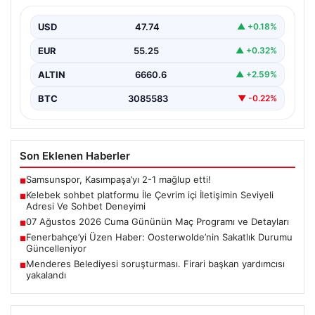
Deneyimi
USD
47.74
▲ +0.18%
İnternet çağında bireylerin güvenli bir şekilde bağlantı
sağlaması büyük bir değer ifade etmektedir. Güncel…
EUR
55.25
▲ +0.32%
ALTIN
6660.6
▲ +2.59%
BTC
3085583
▼ -0.22%
Son Eklenen Haberler
Samsunspor, Kasımpaşa’yı 2-1 mağlup etti!
■
Kelebek sohbet platformu İle Çevrim içi İletişimin Seviyeli
■
Adresi Ve Sohbet Deneyimi
07 Ağustos 2026 Cuma Gününün Maç Programı ve Detayları
■
Fenerbahçe’yi Üzen Haber: Oosterwolde’nin Sakatlık Durumu
■
Güncelleniyor
Menderes Belediyesi soruşturması. Firari başkan yardımcısı
■
yakalandı