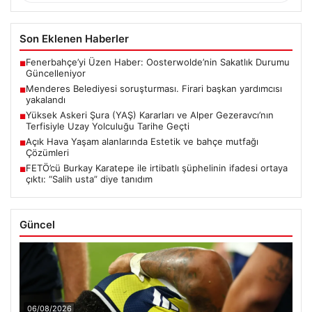
Son Eklenen Haberler
Fenerbahçe’yi Üzen Haber: Oosterwolde’nin Sakatlık Durumu
■
Güncelleniyor
Menderes Belediyesi soruşturması. Firari başkan yardımcısı
■
yakalandı
Yüksek Askeri Şura (YAŞ) Kararları ve Alper Gezeravcı’nın
■
Terfisiyle Uzay Yolculuğu Tarihe Geçti
Açık Hava Yaşam alanlarında Estetik ve bahçe mutfağı
■
Çözümleri
FETÖ’cü Burkay Karatepe ile irtibatlı şüphelinin ifadesi ortaya
■
çıktı: “Salih usta” diye tanıdım
Güncel
06/08/2026