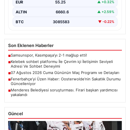
EUR
55.25
▲ +0.32%
ALTIN
6660.6
▲ +2.59%
BTC
3085583
▼ -0.22%
Son Eklenen Haberler
Samsunspor, Kasımpaşa’yı 2-1 mağlup etti!
■
Kelebek sohbet platformu İle Çevrim içi İletişimin Seviyeli
■
Adresi Ve Sohbet Deneyimi
07 Ağustos 2026 Cuma Gününün Maç Programı ve Detayları
■
Fenerbahçe’yi Üzen Haber: Oosterwolde’nin Sakatlık Durumu
■
Güncelleniyor
Menderes Belediyesi soruşturması. Firari başkan yardımcısı
■
yakalandı
Güncel