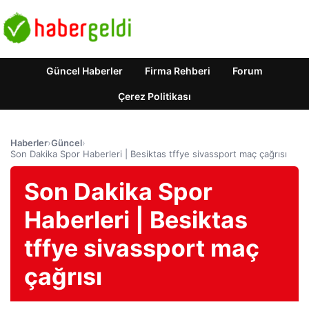
Güncel Haberler
Firma Rehberi
Forum
Çerez Politikası
Haberler
›
Güncel
›
Son Dakika Spor Haberleri | Besiktas tffye sivassport maç çağrısı
Son Dakika Spor
Haberleri | Besiktas
tffye sivassport maç
çağrısı