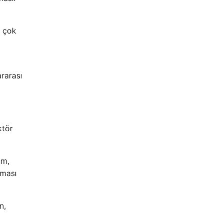
, çok
rarası
ktör
üm,
aması
n,