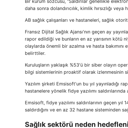
Bir kurum sözcüsü, “Saldırılar genellikle elektroni
daha sonra dolandırıcılık, kimlik hırsızlığı veya 
AB sağlık çalışanları ve hastaneleri, sağlık otorit
Fransız Dijital Sağlık Ajansı'nın geçen ay yayınl
rapor edildiği ve bunların en az yarısının kötü n
olaylarda önemli bir azalma ve hasta bakımını etk
belirttiler.
Kuruluşların yaklaşık %53'ü bir siber olayın oper
bilgi sistemlerinin proaktif olarak izlenmesinin s
Yazılım şirketi Emsisoft'un bu yıl yayınladığı r
hastanelere yönelik fidye yazılımı saldırılarında 
Emsisoft, fidye yazılımı saldırılarının geçen yı
saldırdığını ve en az 32 hastane sisteminden sağl
Sağlık sektörü neden hedeflen