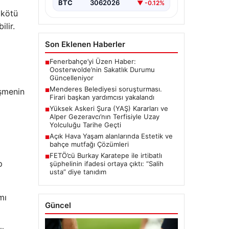
BTC
3062026
▼ -0.12%
 kötü
ilir.
Son Eklenen Haberler
Fenerbahçe’yi Üzen Haber:
■
Oosterwolde’nin Sakatlık Durumu
Güncelleniyor
Menderes Belediyesi soruşturması.
eşmenin
■
Firari başkan yardımcısı yakalandı
Yüksek Askeri Şura (YAŞ) Kararları ve
■
Alper Gezeravcı’nın Terfisiyle Uzay
Yolculuğu Tarihe Geçti
Açık Hava Yaşam alanlarında Estetik ve
■
bahçe mutfağı Çözümleri
FETÖ’cü Burkay Karatepe ile irtibatlı
■
p
şüphelinin ifadesi ortaya çıktı: “Salih
usta” diye tanıdım
mı
Güncel