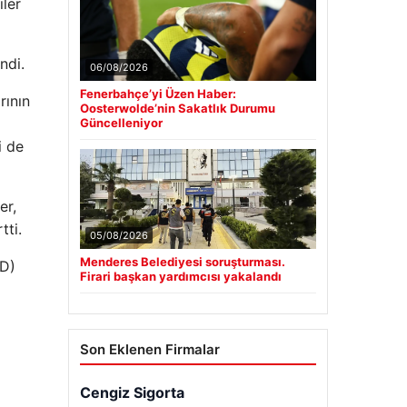
iler
ndi.
06/08/2026
Fenerbahçe’yi Üzen Haber:
rının
Oosterwolde’nin Sakatlık Durumu
Güncelleniyor
i de
er,
tti.
05/08/2026
Menderes Belediyesi soruşturması.
BD)
Firari başkan yardımcısı yakalandı
Son Eklenen Firmalar