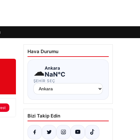
ı
Hava Durumu
☁
Ankara
NaN°C
ŞEHIR SEÇ
rest
Bizi Takip Edin