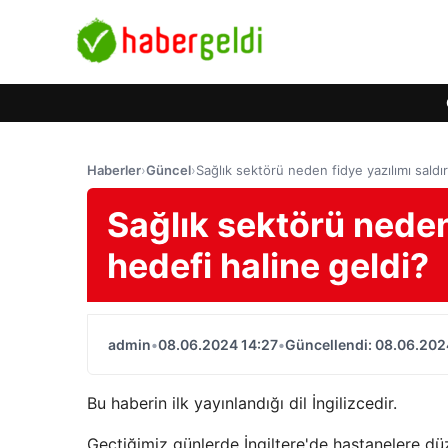
Haberler
›
Güncel
›
Sağlık sektörü neden fidye yazılımı saldır
Sağlık sektörü neden 
hedefi haline geldi?
admin
•
08.06.2024 14:27
•
Güncellendi: 08.06.202
Bu haberin ilk yayınlandığı dil İngilizcedir.
Geçtiğimiz günlerde İngiltere'de hastanelere düz