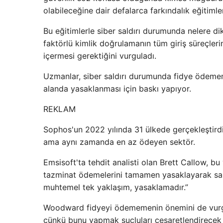
olabileceğine dair defalarca farkındalık eğitimler
Bu eğitimlerle siber saldırı durumunda nelere di
faktörlü kimlik doğrulamanın tüm giriş süreçlerin
içermesi gerektiğini vurguladı.
Uzmanlar, siber saldırı durumunda fidye ödemem
alanda yasaklanması için baskı yapıyor.
REKLAM
Sophos'un 2022 yılında 31 ülkede gerçekleştird
ama aynı zamanda en az ödeyen sektör.
Emsisoft'ta tehdit analisti olan Brett Callow, bu
tazminat ödemelerini tamamen yasaklayarak sald
muhtemel tek yaklaşım, yasaklamadır.”
Woodward fidyeyi ödememenin önemini de vurgu
çünkü bunu yapmak suçluları cesaretlendirecek ve