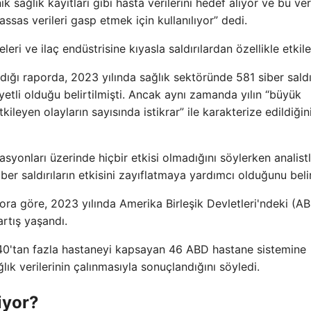
k sağlık kayıtları gibi hasta verilerini hedef alıyor ve bu ver
hassas verileri gasp etmek için kullanılıyor” dedi.
eleri ve ilaç endüstrisine kıyasla saldırılardan özellikle etkile
adığı raporda, 2023 yılında sağlık sektöründe 581 siber saldı
iyetli olduğu belirtilmişti. Ancak aynı zamanda yılın “büyük
ileyen olayların sayısında istikrar” ile karakterize edildiğin
asyonları üzerinde hiçbir etkisi olmadığını söylerken analistl
iber saldırıların etkisini zayıflatmaya yardımcı olduğunu belir
apora göre, 2023 yılında Amerika Birleşik Devletleri'ndeki (A
artış yaşandı.
l 140'tan fazla hastaneyi kapsayan 46 ABD hastane sistemine
ık verilerinin çalınmasıyla sonuçlandığını söyledi.
iyor?