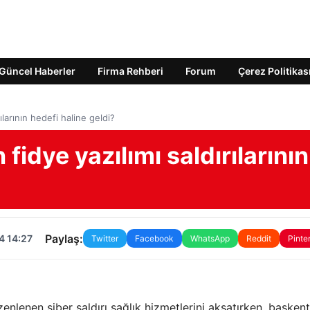
Güncel Haberler
Firma Rehberi
Forum
Çerez Politikas
ılarının hedefi haline geldi?
fidye yazılımı saldırılarının
Paylaş:
4 14:27
Twitter
Facebook
WhatsApp
Reddit
Pinte
enlenen siber saldırı sağlık hizmetlerini aksatırken, başkent