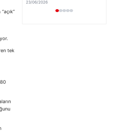
 “açık”
yor.
ren tek
Hastaş Beton
26/05/2026
 80
aların
uğunu
m