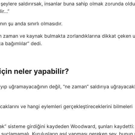
k şeylere saldırırsak, insanlar buna sahip olmak zorunda oldu
lir…”
ın şu anda sınırlı olmasıdır.
in zaman ve kaynak bulmakta zorlandıklarına dikkat çeken 
ça bağımlılar” dedi.
için neler yapabilir?
yıp uğramayacağının değil, “ne zaman” saldırıya uğrayacakl
caklarını ve hangi eylemleri gerçekleştireceklerini bilmeleri
rarak” sisteme girdiğini kaydeden Woodward, şunları kaydetti:
uçlamamalı. Kuruluşların asıl yapması gereken şey, bunun 