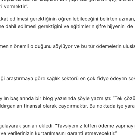
i vermektir”.
kkat edilmesi gerektiğinin öğrenilebileceğini belirten uzman
e dahil edilmesi gerektiğini ve eğitimlerin şifre hijyenini de
enin önemli olduğunu söylüyor ve bu tür ödemelerin ulusla
iği araştırmaya göre sağlık sektörü en çok fidye ödeyen se
 yılın başlarında bir blog yazısında şöyle yazmıştı: “Tek çöz
ırganları finansal olarak caydırmaktır. Bu noktada işe yar
layarak şunları ekledi: “Tavsiyemiz lütfen ödeme yapmayı
 verilerinizin kurtarılmasını garanti etmeyecektir.”