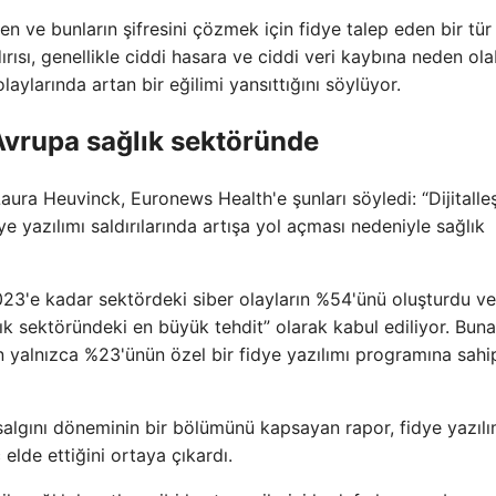
en ve bunların şifresini çözmek için fidye talep eden bir tür
dırısı, genellikle ciddi hasara ve ciddi veri kaybına neden olab
olaylarında artan bir eğilimi yansıttığını söylüyor.
Avrupa sağlık sektöründe
ura Heuvinck, Euronews Health'e şunları söyledi: “Dijitall
ye yazılımı saldırılarında artışa yol açması nedeniyle sağlık
2023'e kadar sektördeki siber olayların %54'ünü oluşturdu ve
k sektöründeki en büyük tehdit” olarak kabul ediliyor. Buna
n yalnızca %23'ünün özel bir fidye yazılımı programına sahi
lgını döneminin bir bölümünü kapsayan rapor, fidye yazılı
 elde ettiğini ortaya çıkardı.