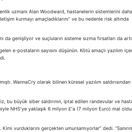
üvenlik uzmanı Alan Woodward, hastanelerin sistemlerini daha
iletişim kurmayı amaçladıklarını” ve bu nedenle risk altında
ı da genişliyor ve suçluların sisteme sızma fırsatları da artı
 gelen e-postaların sayısını düşünün. Kötü amaçlı yazılım içe
di.
nmıştı. WannaCry olarak bilinen küresel yazılım saldırısından
, bu büyük siber saldırının, iptal edilen randevular ve hast
niyle NHS'ye yaklaşık 6 milyon £'a (7 milyon Euro) mal old
Kimi vurduklarını gerçekten umursamıyorlar” dedi. “Sanırı