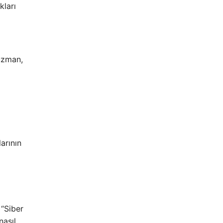
kları
uzman,
arının
 “Siber
nasıl