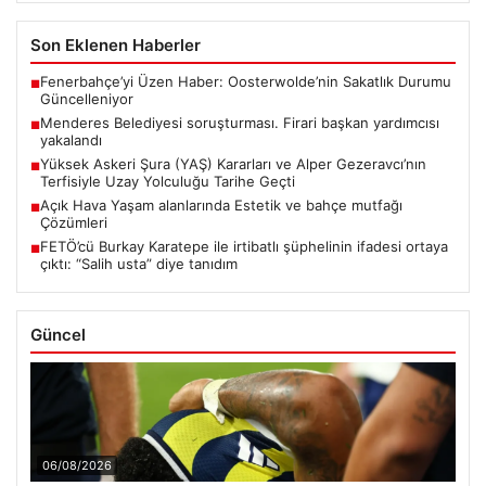
Son Eklenen Haberler
Fenerbahçe’yi Üzen Haber: Oosterwolde’nin Sakatlık Durumu
■
Güncelleniyor
Menderes Belediyesi soruşturması. Firari başkan yardımcısı
■
yakalandı
Yüksek Askeri Şura (YAŞ) Kararları ve Alper Gezeravcı’nın
■
Terfisiyle Uzay Yolculuğu Tarihe Geçti
Açık Hava Yaşam alanlarında Estetik ve bahçe mutfağı
■
Çözümleri
FETÖ’cü Burkay Karatepe ile irtibatlı şüphelinin ifadesi ortaya
■
çıktı: “Salih usta” diye tanıdım
Güncel
06/08/2026