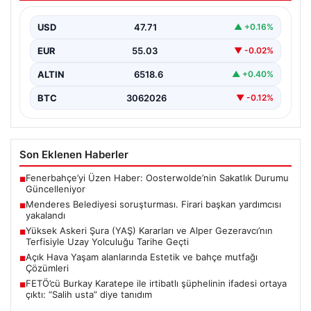
{ “title”: “Menderes Belediyesi’ne Yönelik Soruşturma
Sonuçlandı: Firari Başkan Yardımcısı Yakalandı”,
USD
47.71
▲ +0.16%
“content”: “ İzmir’in…
EUR
55.03
▼ -0.02%
ALTIN
6518.6
▲ +0.40%
BTC
3062026
▼ -0.12%
Son Eklenen Haberler
Fenerbahçe’yi Üzen Haber: Oosterwolde’nin Sakatlık Durumu
■
Güncelleniyor
Menderes Belediyesi soruşturması. Firari başkan yardımcısı
■
yakalandı
Yüksek Askeri Şura (YAŞ) Kararları ve Alper Gezeravcı’nın
■
Terfisiyle Uzay Yolculuğu Tarihe Geçti
Açık Hava Yaşam alanlarında Estetik ve bahçe mutfağı
■
Çözümleri
FETÖ’cü Burkay Karatepe ile irtibatlı şüphelinin ifadesi ortaya
■
çıktı: “Salih usta” diye tanıdım