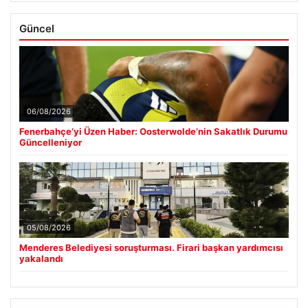
Güncel
06/08/2026
Fenerbahçe’yi Üzen Haber: Oosterwolde’nin Sakatlık Durumu
Güncelleniyor
05/08/2026
Menderes Belediyesi soruşturması. Firari başkan yardımcısı
yakalandı