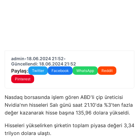
admin
•
18.06.2024 21:52
•
Güncellendi: 18.06.2024 21:52
Paylaş:
Twitter
Facebook
WhatsApp
Reddit
Pinterest
Nasdaq borsasında işlem gören ABD'li çip üreticisi
Nvidia'nın hisseleri Salı günü saat 21.10'da %3'ten fazla
değer kazanarak hisse başına 135,96 dolara yükseldi.
Hisseleri yükselirken şirketin toplam piyasa değeri 3,34
trilyon dolara ulaştı.