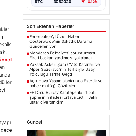
BTC
3062026
▼ -0.12%
Son Eklenen Haberler
kları
in
Fenerbahçe’yi Üzen Haber:
■
Oosterwolde’nin Sakatlık Durumu
eknik
Güncelleniyor
ak,
Menderes Belediyesi soruşturması.
■
Firari başkan yardımcısı yakalandı
üncel
Yüksek Askeri Şura (YAŞ) Kararları ve
■
nan
Alper Gezeravcı’nın Terfisiyle Uzay
manda
Yolculuğu Tarihe Geçti
Açık Hava Yaşam alanlarında Estetik ve
ülleri
■
bahçe mutfağı Çözümleri
eyi
FETÖ’cü Burkay Karatepe ile irtibatlı
■
şüphelinin ifadesi ortaya çıktı: “Salih
usta” diye tanıdım
Güncel
tyapı
sadece