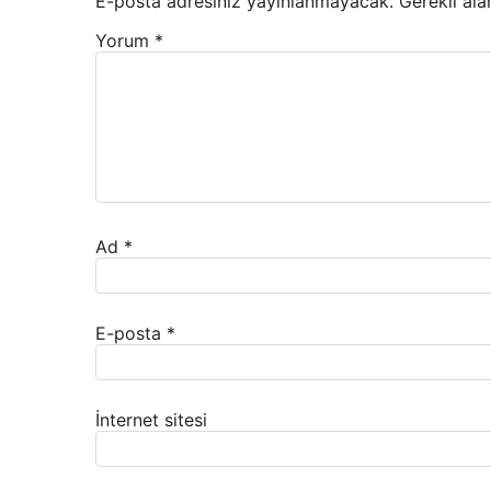
E-posta adresiniz yayınlanmayacak.
Gerekli ala
Yorum
*
Ad
*
E-posta
*
İnternet sitesi