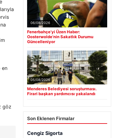
e
larıyla
rvis
06/08/2026
ına
Fenerbahçe’yi Üzen Haber:
Oosterwolde’nin Sakatlık Durumu
şim
Güncelleniyor
e en
05/08/2026
Menderes Belediyesi soruşturması.
Firari başkan yardımcısı yakalandı
z göz
Son Eklenen Firmalar
Cengiz Sigorta