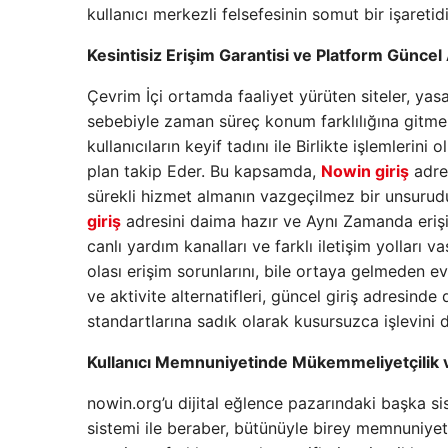
kullanıcı merkezli felsefesinin somut bir işaretidi
Kesintisiz Erişim Garantisi ve Platform Güncel 
Çevrim İçi ortamda faaliyet yürüten siteler, yasal
sebebiyle zaman süreç konum farklılığına gitmek 
kullanıcıların keyif tadını ile Birlikte işlemler
plan takip Eder. Bu kapsamda,
Nowin giriş
adres
sürekli hizmet almanın vazgeçilmez bir unsurudu
giriş
adresini daima hazır ve Aynı Zamanda erişil
canlı yardım kanalları ve farklı iletişim yolları v
olası erişim sorunlarını, bile ortaya gelmeden 
ve aktivite alternatifleri, güncel giriş adresinde
standartlarına sadık olarak kusursuzca işlevini d
Kullanıcı Memnuniyetinde Mükemmeliyetçilik v
nowin.org’u dijital eğlence pazarındaki başka sis
sistemi ile beraber, bütünüyle birey memnuniyet