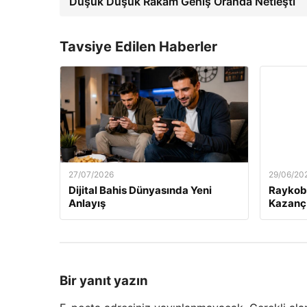
Düşük Düşük Rakam Geniş Oranda Netleşti
Tavsiye Edilen Haberler
27/07/2026
29/06/20
Dijital Bahis Dünyasında Yeni
Raykobe
Anlayış
Kazanç
Bir yanıt yazın