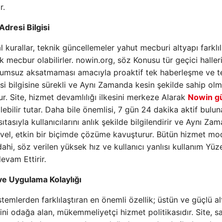
r.
Adresi Bilgisi
 kurallar, teknik güncellemeler yahut mecburi altyapı farklılı
mecbur olabilirler. nowin.org, söz Konusu tür geçici haller
ini olumsuz aksatmaması amacıyla proaktif tek haberleşme ve t
i bilgisine sürekli ve Aynı Zamanda kesin şekilde sahip olm
r. Site, hizmet devamlılığı ilkesini merkeze Alarak
Nowin g
ebilir tutar. Daha bile önemlisi, 7 gün 24 dakika aktif bulu
asıtasıyla kullanıcılarını anlık şekilde bilgilendirir ve Aynı Za
evvel, etkin bir biçimde çözüme kavuşturur. Bütün hizmet mod
 dahi, söz verilen yüksek hız ve kullanıcı yanlısı kullanım Yüz
evam Ettirir.
e Uygulama Kolaylığı
temlerden farklılaştıran en önemli özellik; üstün ve güçlü al
ini odağa alan, mükemmeliyetçi hizmet politikasıdır. Site, 