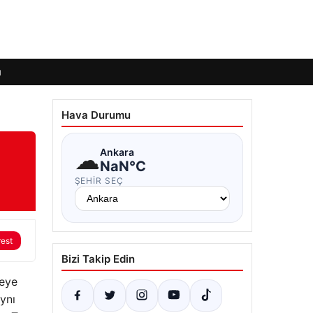
ı
Hava Durumu
☁
Ankara
NaN°C
ŞEHIR SEÇ
rest
Bizi Takip Edin
yeye
aynı