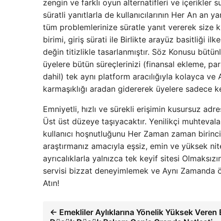
zengin ve farklı oyun alternatifleri ve içerikl
süratli yanıtlarla de kullanıcılarının Her An an y
tüm problemlerinize süratle yanıt vererek size k
birimi, giriş sürati ile Birlikte arayüz basitliği 
değin titizlikle tasarlanmıştır. Söz Konusu bütünleş
üyelere bütün süreçlerinizi (finansal ekleme, p
dahil) tek aynı platform aracılığıyla kolayca v
karmaşıklığı aradan gidererek üyelere sadece ke
Emniyetli, hızlı ve sürekli erişimin kusursuz adre
Üst üst düzeye taşıyacaktır. Yenilikçi muhtevalar
kullanıcı hoşnutluğunu Her Zaman zaman birinci t
araştırmanız amacıyla eşsiz, emin ve yüksek nite
ayrıcalıklarla yalnızca tek keyif sitesi Olmaksızın
servisi bizzat deneyimlemek ve Aynı Zamanda ö
Atın!
← Emekliler Aylıklarına Yönelik Yüksek Veren 