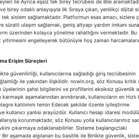
leri ile Ayrıca eşsiz tek birey tecrübesi de Bile aramaktad
birey odaklı anlayışıyla ilk Sıraya çıkan, yenilikçi dijital s
 tek sistem sağlamaktadır. Platformun esas amacı, sizlere çe
 ve süratli ulaşım sağlamak, geniş altyapı yardım imkanı sun
tform üzerinden kolayca yönetme rahatlığını vermektedir. Bu
it yitirmesini engelleyerek bütünüyle hoş zaman harcamaları
ma Erişim Süreçleri
ikte güvenilirliği, kullanıcılarına sağladığı giriş tecrübesinin
ğlamlığı ile yakından ilişkilidir. nowin.org, söz Konusu kriti
yelerinin şahsi bilgilerini ve profillerini eksiksiz güvenlik a
ı karmaşık aşamalarından arındırarak, kullanıcıların en Hızlı h
egre katılımını temin Edecek şekilde özenle iyileştirme
ve kullanıcı yanlısı arayüzdür. Kullanıcı hesap idaresi modülü
rallarıyla korunmaktadır, söz Konusu yolla kullanıcılarımız s
kini çıkarmaya odaklanabilirler. Sisteme başlangıçtaki
Bir aşamada algılanan bu basitlik ile Birlikte güvenlik, sist