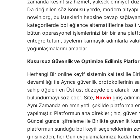
zamanda kesintisiz hizmet, yüksek emniyet düzey
Da değinilen söz Konusu yerde, modern altyapı ve 
nowin.org, bu isteklerin hepsine cevap sağlayan
kategorilerde bol eğlence alternatiflerine basit
bütün operasyonel işlemlerinizi bir bir ana pla
entegre tutum, üyelerin karmaşık adımlarla vak
yoğunlaşmalarını amaçlar.
Kusursuz Güvenlik ve Optimize Edilmiş Platfor
Herhangi Bir online keyif sistemin kalitesi ile Birl
devamlılığı ile Ayrıca güvenlik protokollerinin sa
sahip öğeleri en Üst üst düzeyde ele alarak, tüm ü
bulundurmayı söz eder. Site,
Nowin
giriş adımın
Aynı Zamanda en emniyetli şekilde platforma ent
yapılmıştır. Platformun ana direkleri; hız, güven 
Güncel güncel şifreleme ile Birlikte güvenlik ku
platformun sunduğu bol keyif seçeneklerinin zev
girişinizden, her Gün uygulamalarınıza kadar her 