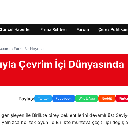
Güncel Haberler
Firma Rehberi
Forum
Çerez Politikas
nyasında Farklı Bir Heyecan
ğıyla Çevrim İçi Dünyasında
Paylaş:
Twitter
Facebook
WhatsApp
Reddit
Pinte
genişleyen ile Birlikte birey beklentilerini devamlı üst Sevi
yalnızca bol tek oyun ile Birlikte muhteva çeşitliliği değil; 