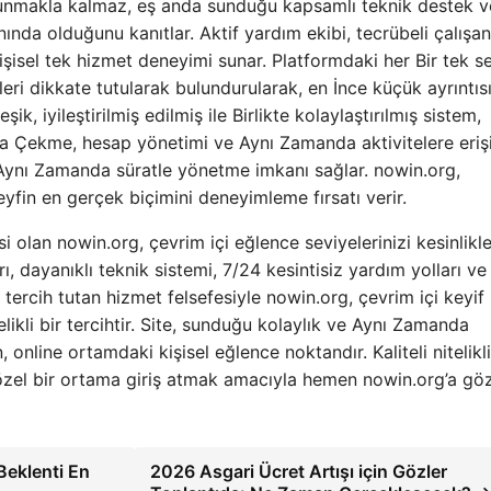
er sunmakla kalmaz, eş anda sunduğu kapsamlı teknik destek v
anında olduğunu kanıtlar. Aktif yardım ekibi, tecrübeli çalışan
işisel tek hizmet deneyimi sunar. Platformdaki her Bir tek se
ilkeleri dikkate tutularak bulundurularak, en İnce küçük ayrıntıs
ik, iyileştirilmiş edilmiş ile Birlikte kolaylaştırılmış sistem,
ara Çekme, hesap yönetimi ve Aynı Zamanda aktivitelere eri
e Aynı Zamanda süratle yönetme imkanı sağlar. nowin.org,
yfin en gerçek biçimini deneyimleme fırsatı verir.
si olan nowin.org, çevrim içi eğlence seviyelerinizi kesinlikl
ı, dayanıklı teknik sistemi, 7/24 kesintisiz yardım yolları ve
ercih tutan hizmet felsefesiyle nowin.org, çevrim içi keyif
likli bir tercihtir. Site, sunduğu kolaylık ve Aynı Zamanda
, online ortamdaki kişisel eğlence noktandır. Kaliteli nitelikli
zel bir ortama giriş atmak amacıyla hemen nowin.org’a gö
Beklenti En
2026 Asgari Ücret Artışı için Gözler