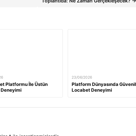
Toplantıda: Ne Zaman Gerçekleşecek? 
26
23/06/2026
t Platformu İle Üstün
Platform Dünyasında Güvenil
 Deneyimi
Locabet Deneyimi