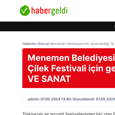
Haberler
›
Güncel
›
Menemen Belediyesi'nin düzenlediği 14. 
Menemen Belediyesi'
Çilek Festivali için 
VE SANAT
admin
•
07.05.2024 13:40
•
Güncellendi: 07.05.2024
Türkiye'nin en lezzetli festivallerinden biri olan