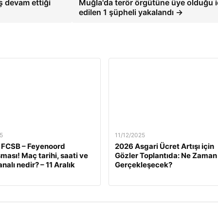
ş devam ettiği
Muğla'da terör örgütüne üye olduğu i
edilen 1 şüpheli yakalandı →
5
11/12/2025
 FCSB – Feyenoord
2026 Asgari Ücret Artışı için
ması! Maç tarihi, saati ve
Gözler Toplantıda: Ne Zaman
nalı nedir? – 11 Aralık
Gerçekleşecek?