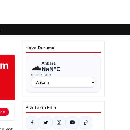
ı
Hava Durumu
em
☁
Ankara
NaN°C
ŞEHIR SEÇ
Bizi Takip Edin
rest
ayıyor.