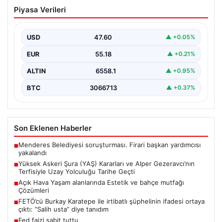
Yüksek Askeri Şura (YAŞ) Kararları ve
Piyasa Verileri
Alper Gezeravcı’nın Terfisiyle Uzay
Yolculuğu Tarihe Geçti
USD
47.60
▲ +0.05%
Türkiye’nin savunma ve askeri kariyer alanındaki önemli
gelişmelerden biri olan Yüksek Askeri Şura (YAŞ)…
EUR
55.18
▲ +0.21%
ALTIN
6558.1
▲ +0.95%
BTC
3066713
▲ +0.37%
Son Eklenen Haberler
Menderes Belediyesi soruşturması. Firari başkan yardımcısı
■
yakalandı
Yüksek Askeri Şura (YAŞ) Kararları ve Alper Gezeravcı’nın
■
Terfisiyle Uzay Yolculuğu Tarihe Geçti
Açık Hava Yaşam alanlarında Estetik ve bahçe mutfağı
■
Çözümleri
FETÖ’cü Burkay Karatepe ile irtibatlı şüphelinin ifadesi ortaya
■
çıktı: “Salih usta” diye tanıdım
Fed faizi sabit tuttu
■