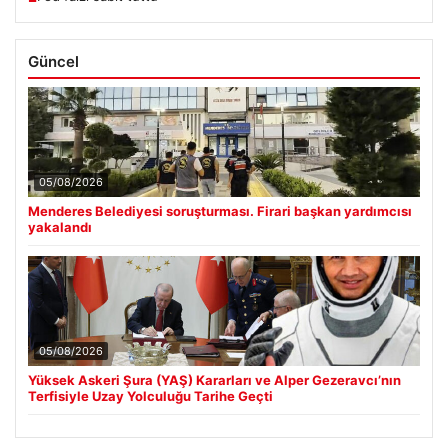
Güncel
05/08/2026
Menderes Belediyesi soruşturması. Firari başkan yardımcısı
yakalandı
05/08/2026
Yüksek Askeri Şura (YAŞ) Kararları ve Alper Gezeravcı’nın
Terfisiyle Uzay Yolculuğu Tarihe Geçti