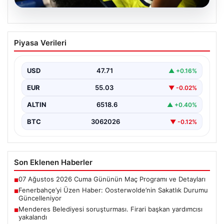
06.08.2026
Fenerbahçe’yi Üzen Haber:
Piyasa Verileri
Oosterwolde’nin Sakatlık Durumu
Güncelleniyor
USD
47.71
▲ +0.16%
Fenerbahçe futbol ailesi, geçtiğimiz günlerde oynanan
Sturm Graz maçı sonrası önemli bir haberle sarsıldı.…
EUR
55.03
▼ -0.02%
ALTIN
6518.6
▲ +0.40%
BTC
3062026
▼ -0.12%
Son Eklenen Haberler
07 Ağustos 2026 Cuma Gününün Maç Programı ve Detayları
■
Fenerbahçe’yi Üzen Haber: Oosterwolde’nin Sakatlık Durumu
■
Güncelleniyor
Menderes Belediyesi soruşturması. Firari başkan yardımcısı
■
yakalandı