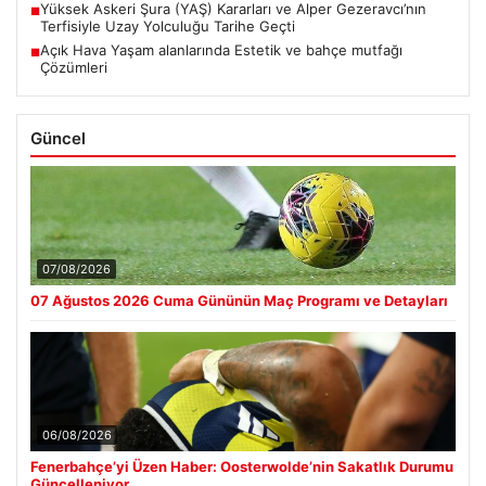
Yüksek Askeri Şura (YAŞ) Kararları ve Alper Gezeravcı’nın
■
Terfisiyle Uzay Yolculuğu Tarihe Geçti
Açık Hava Yaşam alanlarında Estetik ve bahçe mutfağı
■
Çözümleri
Güncel
07/08/2026
07 Ağustos 2026 Cuma Gününün Maç Programı ve Detayları
06/08/2026
Fenerbahçe’yi Üzen Haber: Oosterwolde’nin Sakatlık Durumu
Güncelleniyor