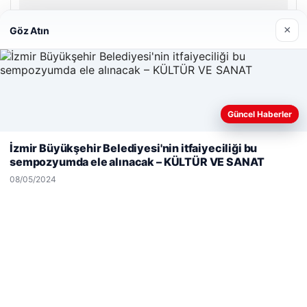
26/05/2026
×
Göz Atın
© 2026 Haber Geldi – Güncel Haberler
Güncel Haberler
Web sitemizi nasıl kullandığınızı daha iyi anlayabilmek,
Yeminli Tercüman
|
Malta Dil Okulu
|
lemagrup.com.tr
deneyiminizi kişiselleştirmek ve geliştirmek amacıyla çerezler
İzmir Büyükşehir Belediyesi'nin itfaiyeciliği bu
io
erbahis
erbahis
ı Maç İzle
kullanıyoruz.
Çerez Politikamız
sempozyumda ele alınacak – KÜLTÜR VE SANAT
Reddet
Kabul Et
08/05/2024