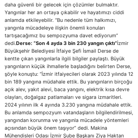
daha güvenli bir gelecek için çözümler bulmaktır.
Yangınlar her an ortaya çıkabilir ve hayatımızı ciddi
anlamda etkileyebilir. “Bu nedenle tüm halkımızı,
yangınla mücadeleye ilişkin önemli konuları
tartışacağımız bu sempozyuma davet ediyorum”
dedi.
Derse: “Son 4 ayda 3 bin 230 yangın çıktı”
İzmir
Büyükşehir Belediyesi İtfaiye Şefi İsmail Derse de
kentte çıkan yangınlarla ilgili bilgiler paylaştı. Büyük
yangınların küçük ihmallerle başladığını belirten Derse,
şöyle konuştu: “İzmir itfaiyecileri olarak 2023 yılında 12
bin 189 yangına müdahale ettik. Bu yangınların birçoğu
açık alev, yakıt alevi, baca yangını, elektrik kısa devre
olayları, doğalgaz patlamaları ve sigara izmaritleri.
2024 yılının ilk 4 ayında 3.230 yangına müdahale ettik.
Bu anlamda sempozyum vatandaşların bilgilendirilmesi,
yangından korunma ve yangınla mücadele yöntemleri
açısından büyük önem taşıyor” dedi. Makina
Mühendisleri Odası İzmir Şube Başkanı Ziya Haktan