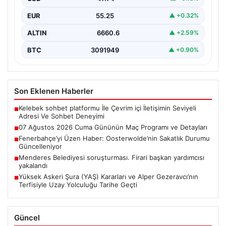
EUR
55.25
▲ +0.32%
ALTIN
6660.6
▲ +2.59%
BTC
3091949
▲ +0.90%
Son Eklenen Haberler
Kelebek sohbet platformu İle Çevrim içi İletişimin Seviyeli
■
Adresi Ve Sohbet Deneyimi
07 Ağustos 2026 Cuma Gününün Maç Programı ve Detayları
■
Fenerbahçe’yi Üzen Haber: Oosterwolde’nin Sakatlık Durumu
■
Güncelleniyor
Menderes Belediyesi soruşturması. Firari başkan yardımcısı
■
yakalandı
Yüksek Askeri Şura (YAŞ) Kararları ve Alper Gezeravcı’nın
■
Terfisiyle Uzay Yolculuğu Tarihe Geçti
Güncel