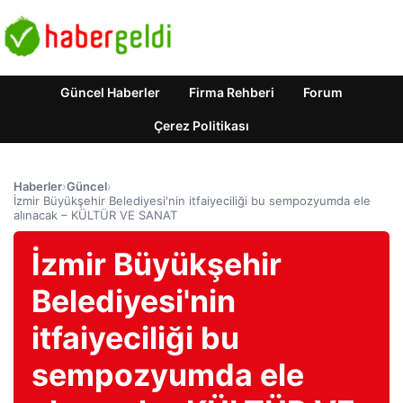
Güncel Haberler
Firma Rehberi
Forum
Çerez Politikası
Haberler
›
Güncel
›
İzmir Büyükşehir Belediyesi'nin itfaiyeciliği bu sempozyumda ele
alınacak – KÜLTÜR VE SANAT
İzmir Büyükşehir
Belediyesi'nin
itfaiyeciliği bu
sempozyumda ele