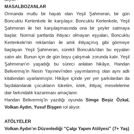
MASALBOZANLAR
Ormanda mutlu bir hayatı olan Yeşil Şahmeran, bir gün
Boncuklu Kertenkele ile karşılaşır. Boncuklu Kertenkele, Yeşil
Şahmeran ile her karşılaşmasında ona bir şeyler satmaya
başlar. Normal şartlarda ihtiyacı olmayan eşyaları, Boncuklu
Kertenkele’nin reklamları ile artık ihtiyaçmış gibi görmeye
başlayan Yeşil Şahmeran, sürekli Boncuklu’dan bu eşyaları
satın alır. Bunun için de gün boyu çalışmak zorunda kalır. Yeşil
Şahmeran’ın yaşadığı bu süreci anlatan hikâye, Handan
Belivermiş’in Nesin Yayınevi’nden yayımlanmış olan aynı adlı
kitabından uyarlanmıştır. Hikâye içinde yer yer şarkılardan da
faydalanılarak çocukların tüketim, istek, ihtiyaç meselelerine
dair farkındalık kazanması amaçlanır.
Handan Belivermiş’in yazdığı oyunda
Simge Beşiz Özkal,
Volkan Aydın, Yusuf Bişgen
rol alıyor.
ATÖLYELER
Volkan Aydın’ın Düzenlediği “Çalgı Yapım Atölyesi” (7+ Yaş)