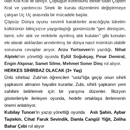
olan Koli Koli ile tanışır. Çöplüğün kontrolünü elinde tutan Çöpten
Kral ve yardımcısı Sinek ile kurulu düzenlerini değiştirmeye
çalışan Uç Uç arasında bir mücadele başlar.
Çöpsüz Dünya oyunu sevimli karakterler aracılığıyla tüketim
kültürünün bilinçsizce yaygınlaştığı günümüzde “geri dönüşüm,
tamir, sıfır atık ve renklerle ayrılmış atık kutuları’’ gibi konuları
ele alarak atıklardan arındırılmış bir dünya nasıl mümkün olabilir
sorusuna cevaplar arıyor.
Arzu Yurtseven
’in yazdığı,
Nihat
Alpteki
’nin yönettiği oyunda
Eylül Soğukçay, Pınar Demiral,
Engin Akpınar, Samet Silme, Mehmet Soner Dinç
rol alıyor.
HERKES SİHİRBAZ OLACAK (3+ Yaş)
Ünlü sihirbaz Zubi’nin öğrencileri “usta”lığa geçip onun sihirli
şapkasını almanın hayalini kurarlar. Zubi, sihirli şapkanın yeni
sahibini belirlemek için bir yarışma düzenler. İllüzyon
gösterileriyle ilerleyen oyunda, hedefe ortaklaşa ilerlemenin
önemi anlatılıyor.
Kubilay Tuncer
’in yazıp yönettiği oyunda
Aslı Şahin, Aybar
Taştekin, Cihat Faruk Sevindik, Damla Cangül Yiğit, Zeliha
Bahar Çebi
rol alıyor