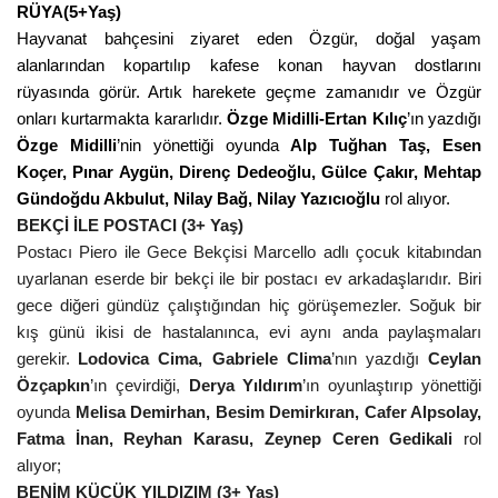
RÜYA(5+Yaş)
Hayvanat bahçesini ziyaret eden Özgür, doğal yaşam
alanlarından kopartılıp kafese konan hayvan dostlarını
rüyasında görür. Artık harekete geçme zamanıdır ve Özgür
onları kurtarmakta kararlıdır.
Özge Midilli-Ertan Kılıç
’ın yazdığı
Özge Midilli
’nin yönettiği oyunda
Alp Tuğhan Taş, Esen
Koçer, Pınar Aygün, Direnç Dedeoğlu, Gülce Çakır, Mehtap
Gündoğdu Akbulut, Nilay Bağ, Nilay Yazıcıoğlu
rol alıyor.
BEKÇİ İLE POSTACI (3+ Yaş)
Postacı Piero ile Gece Bekçisi Marcello adlı çocuk kitabından
uyarlanan eserde bir bekçi ile bir postacı ev arkadaşlarıdır. Biri
gece diğeri gündüz çalıştığından hiç görüşemezler. Soğuk bir
kış günü ikisi de hastalanınca, evi aynı anda paylaşmaları
gerekir.
Lodovica Cima, Gabriele Clima
’nın yazdığı
Ceylan
Özçapkın
’ın çevirdiği,
Derya Yıldırım
’ın oyunlaştırıp yönettiği
oyunda
Melisa Demirhan, Besim Demirkıran, Cafer Alpsolay,
Fatma İnan, Reyhan Karasu, Zeynep Ceren Gedikali
rol
alıyor;
BENİM KÜÇÜK YILDIZIM
(3+ Yaş)