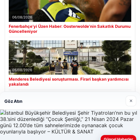
06/08/2026
Fenerbahçe’yi Üzen Haber: Oosterwolde’nin Sakatlık Durumu
Güncelleniyor
05/08/2026
Menderes Belediyesi soruşturması. Firari başkan yardımcısı
yakalandı
×
Göz Atın
Son Eklenen Firmalar
Hastaş Beton
26/05/2026
Güncel Haberler