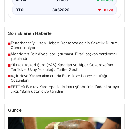
ALTIN
6518.6
▲ +0.40%
BTC
3062026
▼ -0.12%
Son Eklenen Haberler
Fenerbahçe’yi Üzen Haber: Oosterwolde’nin Sakatlık Durumu
■
Güncelleniyor
Menderes Belediyesi soruşturması. Firari başkan yardımcısı
■
yakalandı
Yüksek Askeri Şura (YAŞ) Kararları ve Alper Gezeravcı’nın
■
Terfisiyle Uzay Yolculuğu Tarihe Geçti
Açık Hava Yaşam alanlarında Estetik ve bahçe mutfağı
■
Çözümleri
FETÖ’cü Burkay Karatepe ile irtibatlı şüphelinin ifadesi ortaya
■
çıktı: “Salih usta” diye tanıdım
Güncel