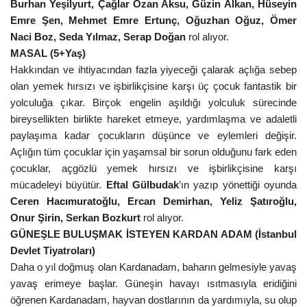
Burhan Yeşilyurt, Çağlar Ozan Aksu, Güzin Alkan, Hüseyin
Emre Şen, Mehmet Emre Ertunç, Oğuzhan Oğuz, Ömer
Naci Boz, Seda Yılmaz, Serap Doğan
rol alıyor.
MASAL (5+Yaş)
Hakkından ve ihtiyacından fazla yiyeceği çalarak açlığa sebep
olan yemek hırsızı ve işbirlikçisine karşı üç çocuk fantastik bir
yolculuğa çıkar. Birçok engelin aşıldığı yolculuk sürecinde
bireysellikten birlikte hareket etmeye, yardımlaşma ve adaletli
paylaşıma kadar çocukların düşünce ve eylemleri değişir.
Açlığın tüm çocuklar için yaşamsal bir sorun olduğunu fark eden
çocuklar, açgözlü yemek hırsızı ve işbirlikçisine karşı
mücadeleyi büyütür.
Eftal Gülbudak
’ın yazıp yönettiği oyunda
Ceren Hacımuratoğlu, Ercan Demirhan, Yeliz Şatıroğlu,
Onur Şirin, Serkan Bozkurt
rol alıyor.
GÜNEŞLE BULUŞMAK İSTEYEN KARDAN ADAM (İstanbul
Devlet Tiyatroları)
Daha o yıl doğmuş olan Kardanadam, baharın gelmesiyle yavaş
yavaş erimeye başlar. Güneşin havayı ısıtmasıyla eridiğini
öğrenen Kardanadam, hayvan dostlarının da yardımıyla, su olup