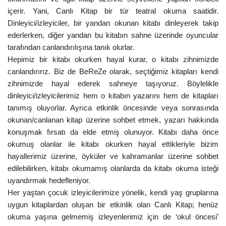
içerir. Yani, Canlı Kitap bir tür teatral okuma saatidir.
Dinleyici/izleyiciler, bir yandan okunan kitabı dinleyerek takip
ederlerken, diğer yandan bu kitabın sahne üzerinde oyuncular
tarafından canlandırılışına tanık olurlar.
Hepimiz bir kitabı okurken hayal kurar, o kitabı zihnimizde
canlandırırız. Biz de BeReZe olarak, seçtiğimiz kitapları kendi
zihnimizde hayal ederek sahneye taşıyoruz. Böylelikle
dinleyici/izleyicilerimiz hem o kitabın yazarını hem de kitapları
tanımış oluyorlar. Ayrıca etkinlik öncesinde veya sonrasında
okunan/canlanan kitap üzerine sohbet etmek, yazarı hakkında
konuşmak fırsatı da elde etmiş olunuyor. Kitabı daha önce
okumuş olanlar ile kitabı okurken hayal ettikleriyle bizim
hayallerimiz üzerine, öyküler ve kahramanlar üzerine sohbet
edilebilirken, kitabı okumamış olanlarda da kitabı okuma isteği
uyandırmak hedefleniyor.
Her yaştan çocuk izleyicilerimize yönelik, kendi yaş gruplarına
uygun kitaplardan oluşan bir etkinlik olan Canlı Kitap; henüz
okuma yaşına gelmemiş izleyenlerimiz için de ‘okul öncesi’