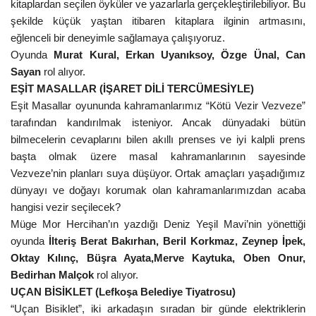
kitaplardan seçilen öyküler ve yazarlarla gerçekleştirilebiliyor. Bu
şekilde küçük yaştan itibaren kitaplara ilginin artmasını,
eğlenceli bir deneyimle sağlamaya çalışıyoruz.
Oyunda
Murat Kural, Erkan Uyanıksoy, Özge Ünal, Can
Sayan
rol alıyor.
EŞİT MASALLAR (İŞARET DİLİ TERCÜMESİYLE)
Eşit Masallar oyununda kahramanlarımız “Kötü Vezir Vezveze”
tarafından kandırılmak isteniyor. Ancak dünyadaki bütün
bilmecelerin cevaplarını bilen akıllı prenses ve iyi kalpli prens
başta olmak üzere masal kahramanlarının sayesinde
Vezveze’nin planları suya düşüyor. Ortak amaçları yaşadığımız
dünyayı ve doğayı korumak olan kahramanlarımızdan acaba
hangisi vezir seçilecek?
Müge Mor Hercihan’ın yazdığı Deniz Yeşil Mavi’nin yönettiği
oyunda
İlteriş Berat Bakırhan, Beril Korkmaz, Zeynep İpek,
Oktay Kılınç, Büşra Ayata,Merve Kaytuka, Oben Onur,
Bedirhan Malçok
rol alıyor.
UÇAN BİSİKLET (Lefkoşa Belediye Tiyatrosu)
“Uçan Bisiklet”, iki arkadaşın sıradan bir günde elektriklerin