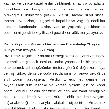
katmak ve birlikte güzel anılar biriktirmek amacıyla buradayız.
Çocuklara ileri dönüşümü öğretmek için atık diye kenara
bıraktığımız ürünlerden (bisküvi kutusu, meyve suyu şişesi,
mama kavanozları, su şişeleri, kapaklar vs vs); eğlenceli kar
küreleri, kumbaralar, takılar, vazolar yaparak çocukların el
becerilerini geliştirip keyifli vakit geçirdikleri atölyeler yapıyoruz.
Deniz Yaşamını Koruma Derneği’nin Düzenlediği “Başka
Dünya Yok Atölyesi.” (7+ Yaş)
Biz, Deniz Yaşamını Koruma Derneği olarak denizleri ve doğayı
korumak ve gelecek nesillere daha yaşanılabilir bir gezegen
bırakabilmek adına çözümler üreten, gönlünü doğa korumaya
vermiş birkaç deniz ve doğa sevdalısının bir araya geldiği bir
sivil toplum kuruluşuyuz. Verdiğimiz eğitimler, denizler ve
okyanusların tüm insanlar ve karasal yaşam için ne kadar
önemli olduğu, nelerin denizlere ve canlılara zarar verdiği ve
nasıl korunabileceği ve nasıl sürdürülebilir bir deniz yaşamı
sağlanabileceği konularıyla alakalı diyebiliriz. Amacımız
ulaşabildiğimiz kadar fazla insana ulaşmak ve bu konularla