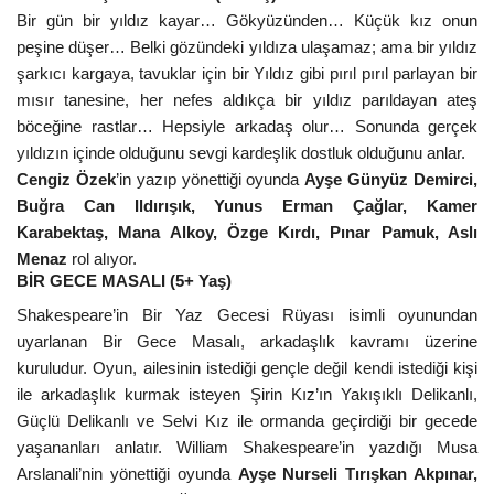
Bir gün bir yıldız kayar… Gökyüzünden… Küçük kız onun
peşine düşer… Belki gözündeki yıldıza ulaşamaz; ama bir yıldız
şarkıcı kargaya, tavuklar için bir Yıldız gibi pırıl pırıl parlayan bir
mısır tanesine, her nefes aldıkça bir yıldız parıldayan ateş
böceğine rastlar… Hepsiyle arkadaş olur… Sonunda gerçek
yıldızın içinde olduğunu sevgi kardeşlik dostluk olduğunu anlar.
Cengiz Özek
’in yazıp yönettiği oyunda
Ayşe Günyüz Demirci,
Buğra Can Ildırışık, Yunus Erman Çağlar, Kamer
Karabektaş, Mana Alkoy, Özge Kırdı, Pınar Pamuk, Aslı
Menaz
rol alıyor.
BİR GECE MASALI (5+ Yaş)
Shakespeare’in Bir Yaz Gecesi Rüyası isimli oyunundan
uyarlanan Bir Gece Masalı, arkadaşlık kavramı üzerine
kuruludur. Oyun, ailesinin istediği gençle değil kendi istediği kişi
ile arkadaşlık kurmak isteyen Şirin Kız’ın Yakışıklı Delikanlı,
Güçlü Delikanlı ve Selvi Kız ile ormanda geçirdiği bir gecede
yaşananları anlatır.
William Shakespeare’in yazdığı Musa
Arslanali’nin yönettiği oyunda
Ayşe Nurseli Tırışkan Akpınar,