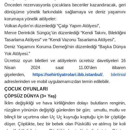
Önceden rezervasyonla çocuklara beceriler kazandıracak, geri
dönüşüme yönelik farkındalık sağlamaya ve deniz yaşamını
korumaya yönelik atölyeler:
Volkan Aydın’ın düzenlediği “Çalgı Yapım Atölyesi”,
Merve Derinkök Süngüç’ün düzenlediği “Kendi Takını, Bilekliğini
Tasarlama Atölyesi” ve “Kendi Vazonu Tasarlama Atölyesi”,
Deniz Yaşamını Koruma Derneği’nin düzenlediği “Başka Dünya
Yok Atölyesi.”
Ücretsiz oyun biletleri ve atölyelerin ücretsiz davetiyeleri 16
Nisan 2024 saat 11.00’den itibaren
gişelerden,
https://sehirtiyatrolari.ibb.istanbul/
,
biletinial
adreslerinden ve mobil uygulamamızdan temin edilebilir.
ÇOCUK OYUNLARI
ÇÖPSÜZ DÜNYA (3+ Yaş)
İklim değişikliği ve hava kirliliğinden dolayı bulutların renginin,
rüzgârın yönünün değiştiği günlerden bir gün; umutlu, mutlu ve
bilinçli bir uçurtma olan Uç Uç kuyruğu koptuğu için bir çöplüğe
düşer. Çöplükte, bez bir bebek olan Püsküllü ve atılmış bir koli