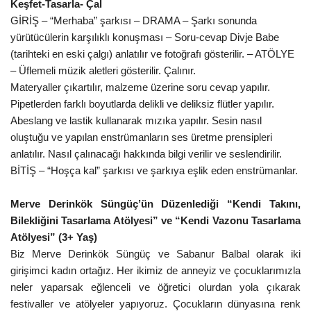
Keşfet-Tasarla- Çal
GİRİŞ – “Merhaba” şarkısı – DRAMA – Şarkı sonunda
yürütücülerin karşılıklı konuşması – Soru-cevap Divje Babe
(tarihteki en eski çalgı) anlatılır ve fotoğrafı gösterilir. – ATÖLYE
– Üflemeli müzik aletleri gösterilir. Çalınır.
Materyaller çıkartılır, malzeme üzerine soru cevap yapılır.
Pipetlerden farklı boyutlarda delikli ve deliksiz flütler yapılır.
Abeslang ve lastik kullanarak mızıka yapılır. Sesin nasıl
oluştuğu ve yapılan enstrümanların ses üretme prensipleri
anlatılır. Nasıl çalınacağı hakkında bilgi verilir ve seslendirilir.
BİTİŞ – “Hoşça kal” şarkısı ve şarkıya eşlik eden enstrümanlar.
Merve Derinkök Süngüç’ün Düzenlediği “Kendi Takını,
Bilekliğini Tasarlama Atölyesi” ve “Kendi Vazonu Tasarlama
Atölyesi” (3+ Yaş)
Biz Merve Derinkök Süngüç ve Sabanur Balbal olarak iki
girişimci kadın ortağız. Her ikimiz de anneyiz ve çocuklarımızla
neler yaparsak eğlenceli ve öğretici olurdan yola çıkarak
festivaller ve atölyeler yapıyoruz. Çocukların dünyasına renk