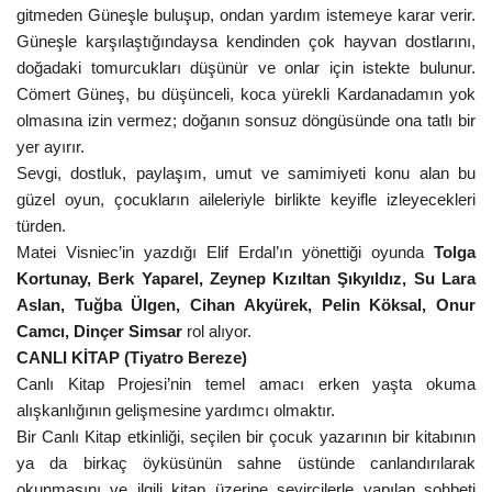
gitmeden Güneşle buluşup, ondan yardım istemeye karar verir.
Güneşle karşılaştığındaysa kendinden çok hayvan dostlarını,
doğadaki tomurcukları düşünür ve onlar için istekte bulunur.
Cömert Güneş, bu düşünceli, koca yürekli Kardanadamın yok
olmasına izin vermez; doğanın sonsuz döngüsünde ona tatlı bir
yer ayırır.
Sevgi, dostluk, paylaşım, umut ve samimiyeti konu alan bu
güzel oyun, çocukların aileleriyle birlikte keyifle izleyecekleri
türden.
Matei Visniec’in yazdığı Elif Erdal’ın yönettiği oyunda
Tolga
Kortunay, Berk Yaparel, Zeynep Kızıltan Şıkyıldız, Su Lara
Aslan, Tuğba Ülgen, Cihan Akyürek, Pelin Köksal, Onur
Camcı, Dinçer Simsar
rol alıyor.
CANLI KİTAP (Tiyatro Bereze)
Canlı Kitap Projesi’nin temel amacı erken yaşta okuma
alışkanlığının gelişmesine yardımcı olmaktır.
Bir Canlı Kitap etkinliği, seçilen bir çocuk yazarının bir kitabının
ya da birkaç öyküsünün sahne üstünde canlandırılarak
okunmasını ve ilgili kitap üzerine seyircilerle yapılan sohbeti