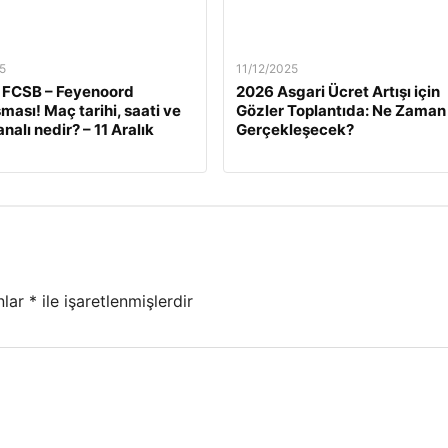
5
11/12/2025
 FCSB – Feyenoord
2026 Asgari Ücret Artışı için
ması! Maç tarihi, saati ve
Gözler Toplantıda: Ne Zaman
nalı nedir? – 11 Aralık
Gerçekleşecek?
nlar
*
ile işaretlenmişlerdir