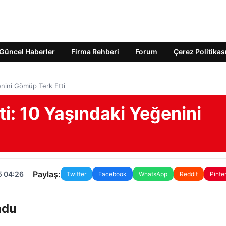
Güncel Haberler
Firma Rehberi
Forum
Çerez Politikas
enini Gömüp Terk Etti
i: 10 Yaşındaki Yeğenini
Paylaş:
5 04:26
Twitter
Facebook
WhatsApp
Reddit
Pinte
ndu