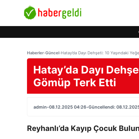
Haberler
›
Güncel
›
Hatay’da Dayı Dehşeti: 10 Yaşındaki Yeğ
Hatay’da Dayı Dehşet
Gömüp Terk Etti
admin
•
08.12.2025 04:26
•
Güncellendi: 08.12.202
Reyhanlı’da Kayıp Çocuk Bulu