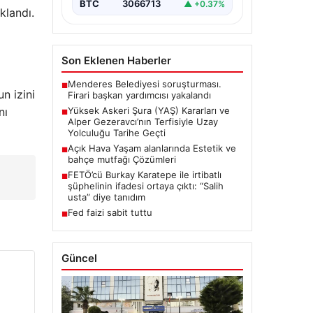
Askeri Şura (YAŞ)…
BTC
3066713
▲ +0.37%
klandı.
Son Eklenen Haberler
Menderes Belediyesi soruşturması.
■
n izini
Firari başkan yardımcısı yakalandı
nı
Yüksek Askeri Şura (YAŞ) Kararları ve
■
Alper Gezeravcı’nın Terfisiyle Uzay
Yolculuğu Tarihe Geçti
Açık Hava Yaşam alanlarında Estetik ve
■
bahçe mutfağı Çözümleri
FETÖ’cü Burkay Karatepe ile irtibatlı
■
şüphelinin ifadesi ortaya çıktı: “Salih
usta” diye tanıdım
Fed faizi sabit tuttu
■
Güncel