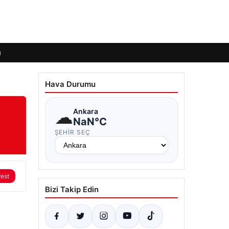
ı
Hava Durumu
☁
Ankara
NaN°C
ŞEHIR SEÇ
rest
Bizi Takip Edin