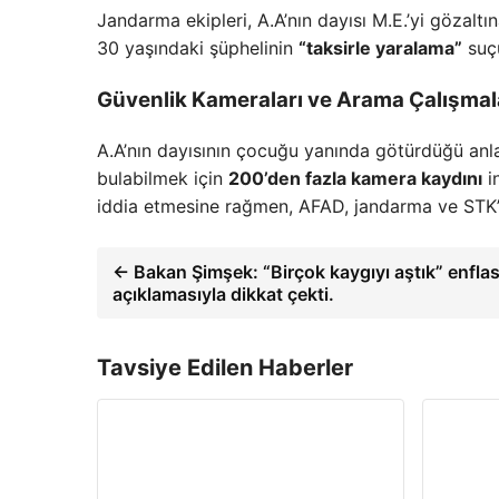
Jandarma ekipleri, A.A’nın dayısı M.E.’yi gözaltı
30 yaşındaki şüphelinin
“taksirle yaralama”
suçu
Güvenlik Kameraları ve Arama Çalışmal
A.A’nın dayısının çocuğu yanında götürdüğü anlar
bulabilmek için
200’den fazla kamera kaydını
i
iddia etmesine rağmen, AFAD, jandarma ve STK’l
← Bakan Şimşek: “Birçok kaygıyı aştık” enfla
açıklamasıyla dikkat çekti.
Tavsiye Edilen Haberler