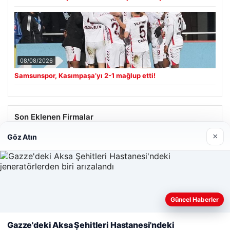
08/08/2026
Samsunspor, Kasımpaşa’yı 2-1 mağlup etti!
Son Eklenen Firmalar
×
Göz Atın
Güncel Haberler
Web sitemizi nasıl kullandığınızı daha iyi anlayabilmek,
deneyiminizi kişiselleştirmek ve geliştirmek amacıyla çerezler
Gazze'deki Aksa Şehitleri Hastanesi'ndeki
kullanıyoruz.
Çerez Politikamız