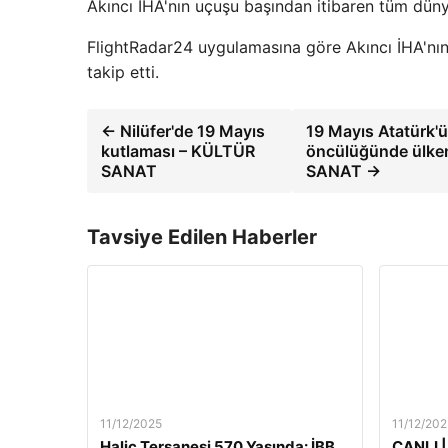
Akıncı İHA'nın uçuşu başından itibaren tüm dün
FlightRadar24 uygulamasına göre Akıncı İHA'nın 
takip etti.
← Nilüfer'de 19 Mayıs
19 Mayıs Atatürk'ü
kutlaması – KÜLTÜR
öncülüğünde ülkeni
SANAT
SANAT →
Tavsiye Edilen Haberler
11/12/2025
11/12/202
Haliç Tersanesi 570 Yaşında: İBB
CANLI |