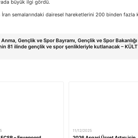
yada büyük ilgi gördü.
İran semalarındaki dairesel hareketlerini 200 binden fazla k
 Anma, Gençlik ve Spor Bayramı, Gençlik ve Spor Bakanlığı
n 81 ilinde gençlik ve spor şenlikleriyle kutlanacak – KÜL
5
11/12/2025
 FCSB – Feyenoord
2026 Asgari Ücret Artışı için