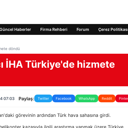
Güncel Haberler
Firma Rehberi
Forum
Çerez Politikas
zmete döndü
ı İHA Türkiye'de hizmete
Paylaş:
4 07:03
Twitter
Facebook
WhatsApp
Reddit
Pinte
n'daki görevinin ardından Türk hava sahasına girdi.
 helikopter kazasıyla ilgili araştırma yapmak üzere Türkiye