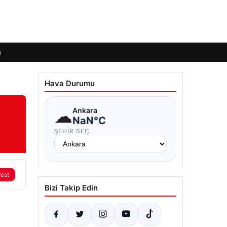
ı
Hava Durumu
☁
Ankara
NaN°C
ŞEHIR SEÇ
rest
Bizi Takip Edin