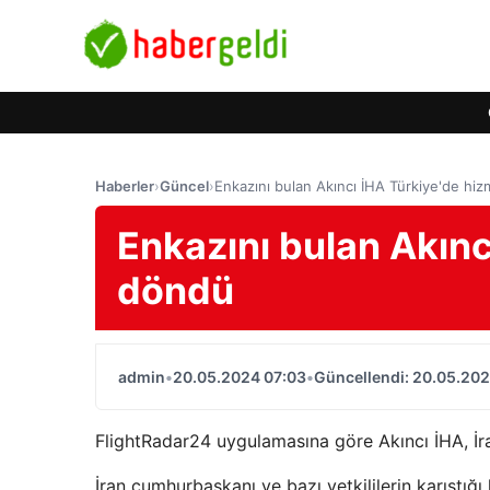
Haberler
›
Güncel
›
Enkazını bulan Akıncı İHA Türkiye'de hi
Enkazını bulan Akınc
döndü
admin
•
20.05.2024 07:03
•
Güncellendi: 20.05.202
FlightRadar24 uygulamasına göre Akıncı İHA, İra
İran cumhurbaşkanı ve bazı yetkililerin karıştığı