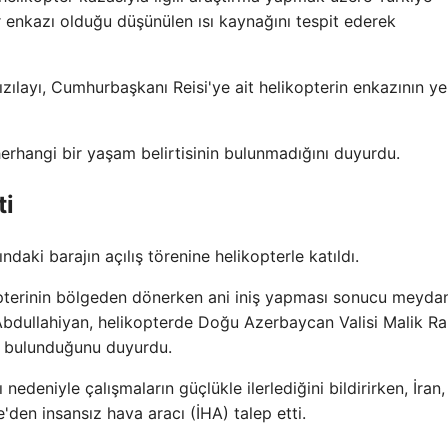
r enkazı olduğu düşünülen ısı kaynağını tespit ederek
ızılayı, Cumhurbaşkanı Reisi'ye ait helikopterin enkazının ye
herhangi bir yaşam belirtisinin bulunmadığını duyurdu.
ti
aki barajın açılış törenine helikopterle katıldı.
ikopterinin bölgeden dönerken ani iniş yapması sonucu meyda
ir Abdullahiyan, helikopterde Doğu Azerbaycan Valisi Malik R
e bulunduğunu duyurdu.
edeniyle çalışmaların güçlükle ilerlediğini bildirirken, İran,
'den insansız hava aracı (İHA) talep etti.