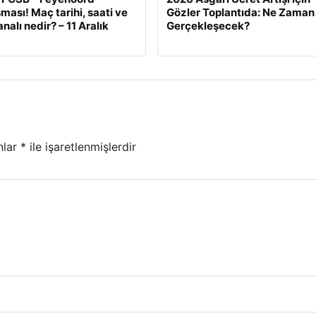
ması! Maç tarihi, saati ve
Gözler Toplantıda: Ne Zaman
nalı nedir? – 11 Aralık
Gerçekleşecek?
nlar
*
ile işaretlenmişlerdir