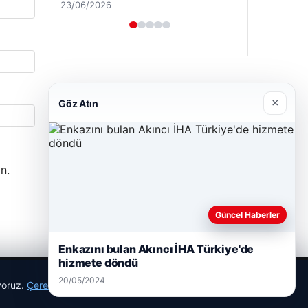
23/06/2026
×
Göz Atın
n.
Güncel Haberler
Enkazını bulan Akıncı İHA Türkiye'de
hizmete döndü
20/05/2024
ıyoruz.
Çerez Politikamız
Reddet
Kabul Et