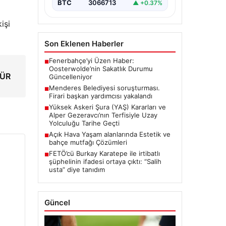
BTC
3066713
▲ +0.37%
işi
Son Eklenen Haberler
Fenerbahçe’yi Üzen Haber:
■
Oosterwolde’nin Sakatlık Durumu
TÜR
Güncelleniyor
Menderes Belediyesi soruşturması.
■
Firari başkan yardımcısı yakalandı
Yüksek Askeri Şura (YAŞ) Kararları ve
■
Alper Gezeravcı’nın Terfisiyle Uzay
Yolculuğu Tarihe Geçti
Açık Hava Yaşam alanlarında Estetik ve
■
bahçe mutfağı Çözümleri
FETÖ’cü Burkay Karatepe ile irtibatlı
■
şüphelinin ifadesi ortaya çıktı: “Salih
usta” diye tanıdım
Güncel