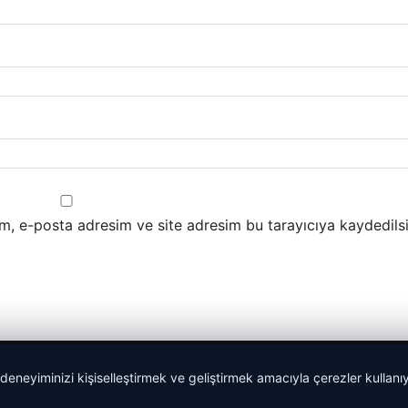
m, e-posta adresim ve site adresim bu tarayıcıya kaydedilsi
 deneyiminizi kişiselleştirmek ve geliştirmek amacıyla çerezler kullan
Yeminli Tercüman
|
Malta Dil Okulu
|
lemagrup.com.tr