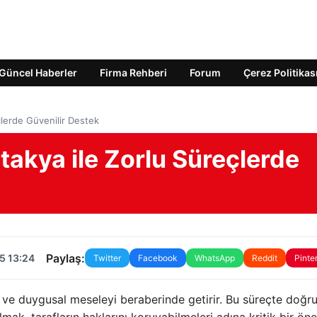
Güncel Haberler
Firma Rehberi
Forum
Çerez Politikas
lerde Güvenilir Destek
akya ile Zorlu Süreçlerde
Paylaş:
5 13:24
Twitter
Facebook
WhatsApp
Reddit
Pinte
 ve duygusal meseleyi beraberinde getirir. Bu süreçte doğru