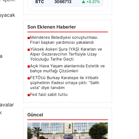
Askeri Şura (YAŞ)…
BTC
3066713
▲ +0.37%
ruyacak
Son Eklenen Haberler
Menderes Belediyesi soruşturması.
■
Firari başkan yardımcısı yakalandı
,
Yüksek Askeri Şura (YAŞ) Kararları ve
■
Alper Gezeravcı’nın Terfisiyle Uzay
a
Yolculuğu Tarihe Geçti
Açık Hava Yaşam alanlarında Estetik ve
■
bahçe mutfağı Çözümleri
FETÖ’cü Burkay Karatepe ile irtibatlı
■
şüphelinin ifadesi ortaya çıktı: “Salih
usta” diye tanıdım
Fed faizi sabit tuttu
■
avalar
k
Güncel