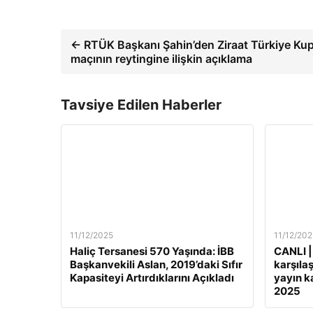
← RTÜK Başkanı Şahin’den Ziraat Türkiye Kup
maçının reytingine ilişkin açıklama
Tavsiye Edilen Haberler
11/12/2025
11/12/202
Haliç Tersanesi 570 Yaşında: İBB
CANLI |
Başkanvekili Aslan, 2019’daki Sıfır
karşılaş
Kapasiteyi Artırdıklarını Açıkladı
yayın ka
2025