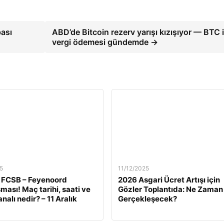
ası
ABD’de Bitcoin rezerv yarışı kızışıyor — BTC i
vergi ödemesi gündemde →
5
11/12/2025
 FCSB – Feyenoord
2026 Asgari Ücret Artışı için
ması! Maç tarihi, saati ve
Gözler Toplantıda: Ne Zaman
nalı nedir? – 11 Aralık
Gerçekleşecek?