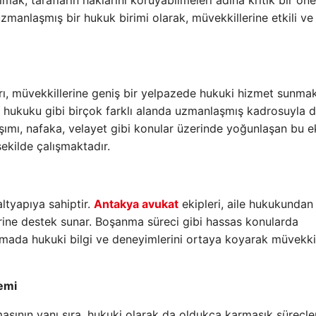
ak, tarafların haklarını koruyabilmeleri adına kritik bir ö
uzmanlaşmış bir hukuk birimi olarak, müvekkillerine etkili ve
ı, müvekkillerine geniş bir yelpazede hukuki hizmet sunmak
ş hukuku gibi birçok farklı alanda uzmanlaşmış kadrosuyla d
ımı, nafaka, velayet gibi konular üzerinde yoğunlaşan bu e
şekilde çalışmaktadır.
ltyapıya sahiptir.
Antakya avukat
ekipleri, aile hukukundan 
ine destek sunar. Boşanma süreci gibi hassas konularda
amada hukuki bilgi ve deneyimlerini ortaya koyarak müvekkil
emi
sının yanı sıra, hukuki olarak da oldukça karmaşık süreçler 