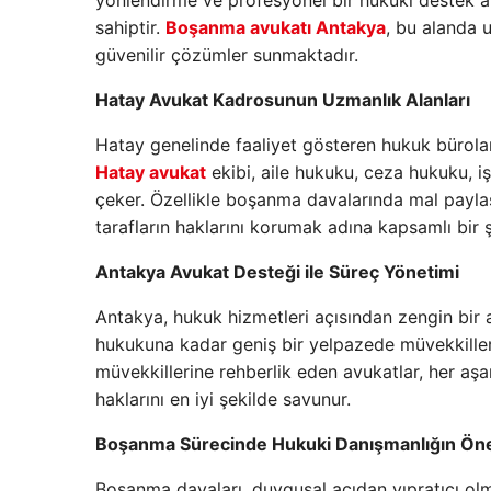
yönlendirme ve profesyonel bir hukuki destek alm
sahiptir.
Boşanma avukatı Antakya
, bu alanda 
güvenilir çözümler sunmaktadır.
Hatay Avukat Kadrosunun Uzmanlık Alanları
Hatay genelinde faaliyet gösteren hukuk bürolar
Hatay avukat
ekibi, aile hukuku, ceza hukuku, i
çeker. Özellikle boşanma davalarında mal paylaş
tarafların haklarını korumak adına kapsamlı bir 
Antakya Avukat Desteği ile Süreç Yönetimi
Antakya, hukuk hizmetleri açısından zengin bir a
hukukuna kadar geniş bir yelpazede müvekkiller
müvekkillerine rehberlik eden avukatlar, her aş
haklarını en iyi şekilde savunur.
Boşanma Sürecinde Hukuki Danışmanlığın Ön
Boşanma davaları, duygusal açıdan yıpratıcı olma