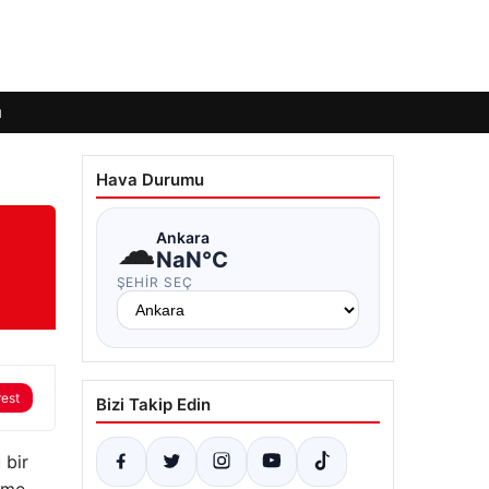
ı
Hava Durumu
☁
Ankara
NaN°C
ŞEHIR SEÇ
rest
Bizi Takip Edin
 bir