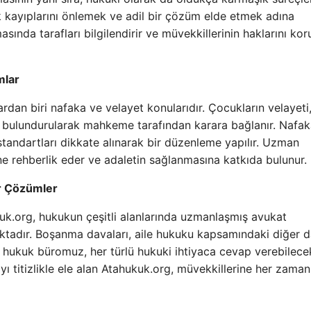
 kayıplarını önlemek ve adil bir çözüm elde etmek adına
sında tarafları bilgilendirir ve müvekkillerinin haklarını ko
mlar
dan biri nafaka ve velayet konularıdır. Çocukların velayeti
bulundurularak mahkeme tarafından karara bağlanır. Nafak
standartları dikkate alınarak bir düzenleme yapılır. Uzman
e rehberlik eder ve adaletin sağlanmasına katkıda bulunur.
r Çözümler
uk.org, hukukun çeşitli alanlarında uzmanlaşmış avukat
aktadır. Boşanma davaları, aile hukuku kapsamındaki diğer d
n hukuk büromuz, her türlü hukuki ihtiyaca cevap verebilece
ı titizlikle ele alan Atahukuk.org, müvekkillerine her zaman