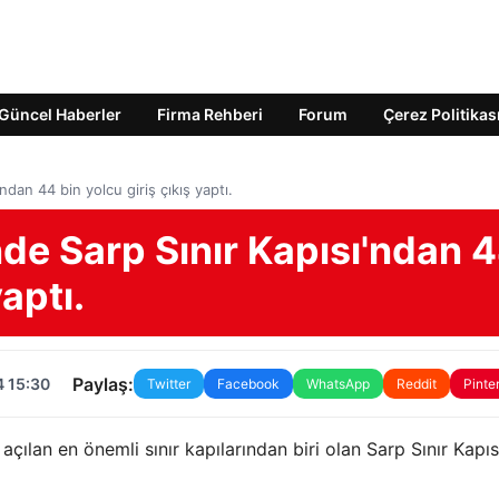
Güncel Haberler
Firma Rehberi
Forum
Çerez Politikas
dan 44 bin yolcu giriş çıkış yaptı.
de Sarp Sınır Kapısı'ndan 
yaptı.
Paylaş:
4 15:30
Twitter
Facebook
WhatsApp
Reddit
Pinte
çılan en önemli sınır kapılarından biri olan Sarp Sınır Kapıs