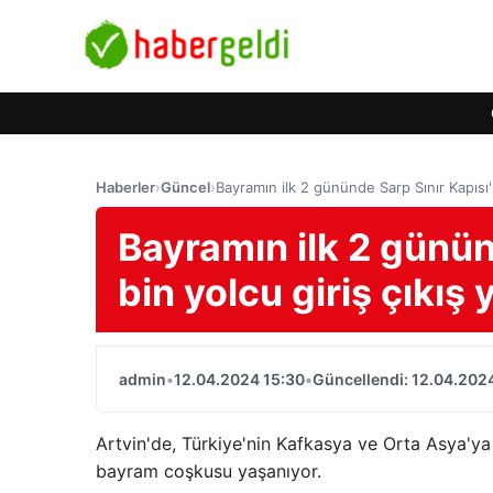
Haberler
›
Güncel
›
Bayramın ilk 2 gününde Sarp Sınır Kapısı'n
Bayramın ilk 2 günün
bin yolcu giriş çıkış 
admin
•
12.04.2024 15:30
•
Güncellendi: 12.04.202
Artvin'de, Türkiye'nin Kafkasya ve Orta Asya'ya a
bayram coşkusu yaşanıyor.