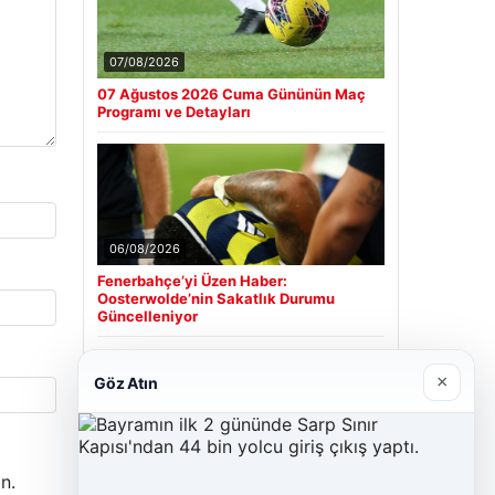
07/08/2026
07 Ağustos 2026 Cuma Gününün Maç
Programı ve Detayları
06/08/2026
Fenerbahçe’yi Üzen Haber:
Oosterwolde’nin Sakatlık Durumu
Güncelleniyor
×
Göz Atın
Son Eklenen Firmalar
Cengiz Sigorta
n.
23/06/2026