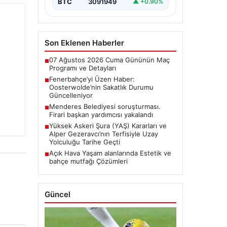
BTC
3091949
▲ +0.90%
Son Eklenen Haberler
07 Ağustos 2026 Cuma Gününün Maç
■
Programı ve Detayları
Fenerbahçe’yi Üzen Haber:
■
Oosterwolde’nin Sakatlık Durumu
Güncelleniyor
Menderes Belediyesi soruşturması.
■
Firari başkan yardımcısı yakalandı
Yüksek Askeri Şura (YAŞ) Kararları ve
■
Alper Gezeravcı’nın Terfisiyle Uzay
Yolculuğu Tarihe Geçti
Açık Hava Yaşam alanlarında Estetik ve
■
bahçe mutfağı Çözümleri
Güncel