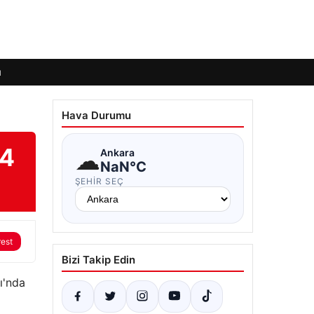
ı
Hava Durumu
44
☁
Ankara
NaN°C
ŞEHIR SEÇ
rest
Bizi Takip Edin
ı'nda