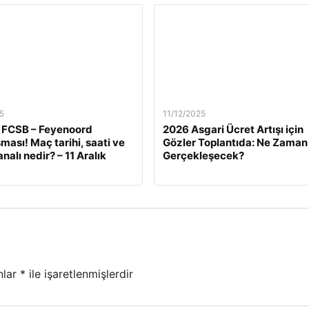
5
11/12/2025
 FCSB – Feyenoord
2026 Asgari Ücret Artışı için
ması! Maç tarihi, saati ve
Gözler Toplantıda: Ne Zaman
nalı nedir? – 11 Aralık
Gerçekleşecek?
nlar
*
ile işaretlenmişlerdir