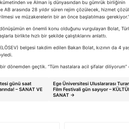
ükümetinden ve Alman iş dünyasından bu gümrük birliğinin
 ile AB arasında 28 yıldır süren rejim çözülecek, hizmet çözü
rilmesi ve müzakerelerin bir an önce başlatılması gerekiyor.”
al dönüşümün en önemli konu olduğunu vurgulayan Bolat, Tür
la birlikte hızlı bir şekilde çalıştıklarını anlattı.
(LÖSEV) belgesi takdim edilen Bakan Bolat, kızının da 4 ya
yledi.
bir dönemden geçtik. “Tüm hastalara acil şifalar diliyorum” 
tesi günü saat
Ege Üniversitesi Uluslararası Tura
larında! – SANAT VE
Film Festivali gün sayıyor – KÜLTÜ
SANAT →