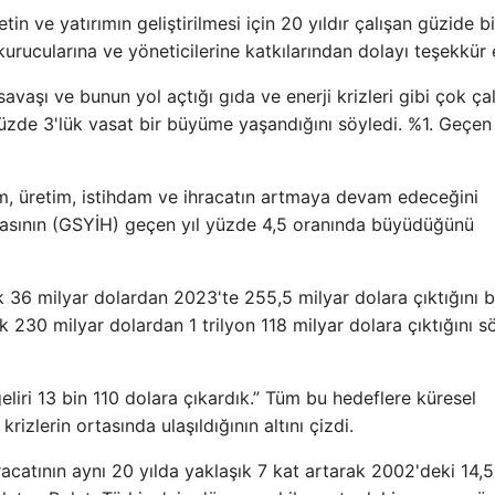
n ve yatırımın geliştirilmesi için 20 yıldır çalışan güzide bi
rucularına ve yöneticilerine katkılarından dolayı teşekkür e
aşı ve bunun yol açtığı gıda ve enerji krizleri gibi çok çal
yüzde 3'lük vasat bir büyüme yaşandığını söyledi. %1. Geçen 
ım, üretim, istihdam ve ihracatın artmaya devam edeceğini
asılasının (GSYİH) geçen yıl yüzde 4,5 oranında büyüdüğünü
ak 36 milyar dolardan 2023'te 255,5 milyar dolara çıktığını b
k 230 milyar dolardan 1 trilyon 118 milyar dolara çıktığını sö
eliri 13 bin 110 dolara çıkardık.” Tüm bu hedeflere küresel
rizlerin ortasında ulaşıldığının altını çizdi.
hracatının aynı 20 yılda yaklaşık 7 kat artarak 2002'deki 14,5