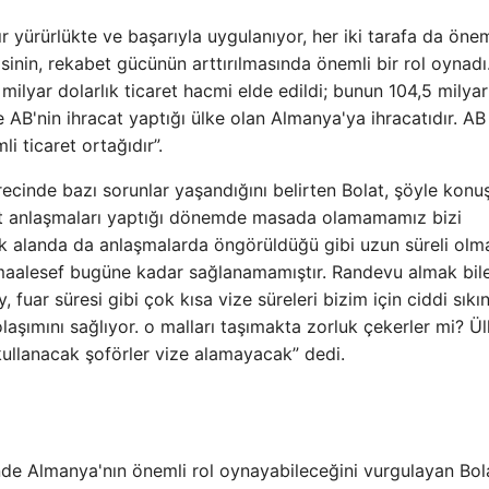
ır yürürlükte ve başarıyla uygulanıyor, her iki tarafa da önem
sinin, rekabet gücünün arttırılmasında önemli bir rol oynadı
milyar dolarlık ticaret hacmi elde edildi; bunun 104,5 milyar
se AB'nin ihracat yaptığı ülke olan Almanya'ya ihracatıdır. AB
i ticaret ortağıdır”.
recinde bazı sorunlar yaşandığını belirten Bolat, şöyle konuş
aret anlaşmaları yaptığı dönemde masada olamamamız bizi
k alanda da anlaşmalarda öngörüldüğü gibi uzun süreli olm
 maalesef bugüne kadar sağlanamamıştır. Randevu almak bil
y, fuar süresi gibi çok kısa vize süreleri bizim için ciddi sıkın
laşımını sağlıyor. o malları taşımakta zorluk çekerler mi? Ül
 kullanacak şoförler vize alamayacak” dedi.
inde Almanya'nın önemli rol oynayabileceğini vurgulayan Bol