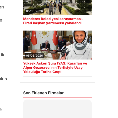
arı
05/08/2026
e
Menderes Belediyesi soruşturması.
on
Firari başkan yardımcısı yakalandı
iki
05/08/2026
k
Yüksek Askeri Şura (YAŞ) Kararları ve
Alper Gezeravcı’nın Terfisiyle Uzay
Yolculuğu Tarihe Geçti
akın
Son Eklenen Firmalar
Hastaş Beton
e
26/05/2026