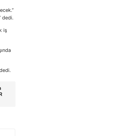
lecek.”
 dedi.
k iş
şında
dedi.
n
R