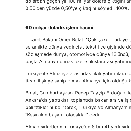
dolardan geçen yıl 100 milyar dolara çıktığını a
0,50'den yüzde 0,50'ye çıktığını söyledi. 100%. 0
60 milyar dolarlık işlem hacmi
Ticaret Bakanı Ömer Bolat, “Çok şükür Türkiye 
seramikte dünya yedincisi, tekstil ve giyimde d
sözleşmede dünya, otomotivde dünya 13'üncü, 
başta Almanya olmak üzere uluslararası yatırımc
Türkiye ile Almanya arasındaki ikili yatırımlara d
ticari ilişkiye sahip olmak Almanya için olduğu
Bolat, Cumhurbaşkanı Recep Tayyip Erdoğan il
Ankara'da yaptıkları toplantıda bakanlara ve iş 
belirttiklerini belirterek, “Türkiye ve Almanya'nı
“Kesinlikle başarılı olacaklar” dedi.
Alman şirketlerinin Türkiye'de 8 bin 41 yerli şirk