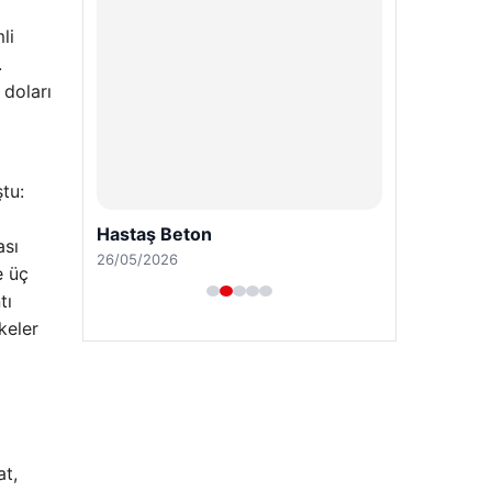
li
.
 doları
tu:
ası
e üç
tı
keler
at,