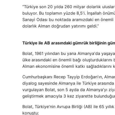
“Türkiye son 20 yılda 260 milyar dolarlık ulusla
buluyor. Bu toplamın yüzde 8,5'i. İnşallah ön
Sanayi Odası bu noktada aramızdaki en önemli 
dolarlık Alman doğrudan yatırımı geldi.”
Türkiye ile AB arasındaki gümrük birliğinin gü
Bolat, 1961 yılından bu yana Almanya'da yaşayan 
ülke arasındaki en önemli bağı oluşturduklarını b
Alman ekonomisine önemli katkı sağladıklarını 
Cumhurbaşkanı Recep Tayyip Erdoğan'ın, Alman
diyalog sayesinde Almanya ile Türkiye arasında iy
vurgulayan Bolat, son 5 ayda da Almanya'yı ziyare
geliştirmek amacıyla 3 kez ziyarette bulunduğu
Bolat, Türkiye'nin Avrupa Birliği (AB) ile 65 yıllı
konuştu: