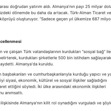
rarası doğrudan yatırım aldı. Almanya'nın payı 25 milyar dol
ümüzdeki dönemde bu daha da artacak. Türk-Alman Ticaret v
köprüyü oluşturuyor. “Sadece geçen yıl ülkemize 687 mily
ncellenmesi
ve çalışan Türk vatandaşlarının kurdukları “sosyal bağ” ile 
elirterek, kurdukları şirketlerle 500 bin istihdam sağlayara
kaydetti. Almanya'da kuruldu.
 başbakanları ve cumhurbaşkanlarıyla kurduğu yapıcı ve y
i siyasi, ekonomik, kültürel ve sosyal ilişkiler sağladığını
t ettiğini söyledi. İki ülke arasındaki ekonomik ilişkileri
nu anımsattı.
k ilişkisinde Almanya'nın kilit rol oynadığını vurguladı ve şöyl