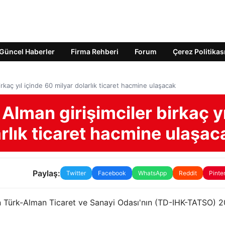
Güncel Haberler
Firma Rehberi
Forum
Çerez Politikas
rkaç yıl içinde 60 milyar dolarlık ticaret hacmine ulaşacak
Alman girişimciler birkaç yı
arlık ticaret hacmine ulaşac
Paylaş:
Twitter
Facebook
WhatsApp
Reddit
Pinte
n Türk-Alman Ticaret ve Sanayi Odası'nın (TD-IHK-TATSO) 2