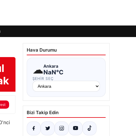
ı
Hava Durumu
l
☁
Ankara
NaN°C
ak
ŞEHIR SEÇ
rest
Bizi Takip Edin
0'nci