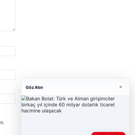
×
Göz Atın
n.