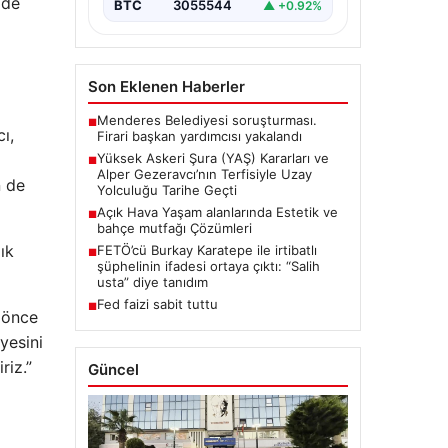
zde
Askeri Şura (YAŞ)…
BTC
3055544
▲ +0.92%
Son Eklenen Haberler
Menderes Belediyesi soruşturması.
■
ı,
Firari başkan yardımcısı yakalandı
Yüksek Askeri Şura (YAŞ) Kararları ve
■
Alper Gezeravcı’nın Terfisiyle Uzay
n de
Yolculuğu Tarihe Geçti
Açık Hava Yaşam alanlarında Estetik ve
■
bahçe mutfağı Çözümleri
ık
FETÖ’cü Burkay Karatepe ile irtibatlı
■
şüphelinin ifadesi ortaya çıktı: “Salih
usta” diye tanıdım
Fed faizi sabit tuttu
■
 önce
yesini
riz.”
Güncel