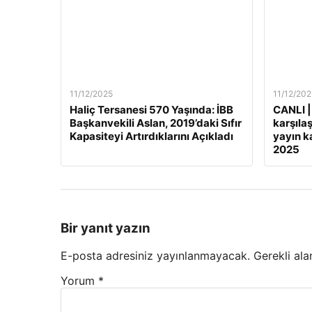
11/12/2025
11/12/202
Haliç Tersanesi 570 Yaşında: İBB
CANLI |
Başkanvekili Aslan, 2019’daki Sıfır
karşılaş
Kapasiteyi Artırdıklarını Açıkladı
yayın ka
2025
Bir yanıt yazın
E-posta adresiniz yayınlanmayacak.
Gerekli ala
Yorum
*