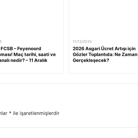
5
11/12/2025
 FCSB – Feyenoord
2026 Asgari Ücret Artışı için
ması! Maç tarihi, saati ve
Gözler Toplantıda: Ne Zaman
nalı nedir? – 11 Aralık
Gerçekleşecek?
nlar
*
ile işaretlenmişlerdir