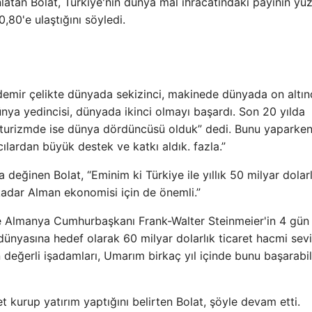
nlatan Bolat, Türkiye'nin dünya mal ihracatındaki payının yü
,80'e ulaştığını söyledi.
demir çelikte dünyada sekizinci, makinede dünyada on altınc
ünya yedincisi, dünyada ikinci olmayı başardı. Son 20 yılda
turizmde ise dünya dördüncüsü olduk” dedi. Bunu yaparke
ılardan büyük destek ve katkı aldık. fazla.”
a değinen Bolat, “Eminim ki Türkiye ile yıllık 50 milyar dolarl
 kadar Alman ekonomisi için de önemli.”
e Almanya Cumhurbaşkanı Frank-Walter Steinmeier'in 4 gün
dünyasına hedef olarak 60 milyar dolarlık ticaret hacmi sevi
n değerli işadamları, Umarım birkaç yıl içinde bunu başarabili
et kurup yatırım yaptığını belirten Bolat, şöyle devam etti.