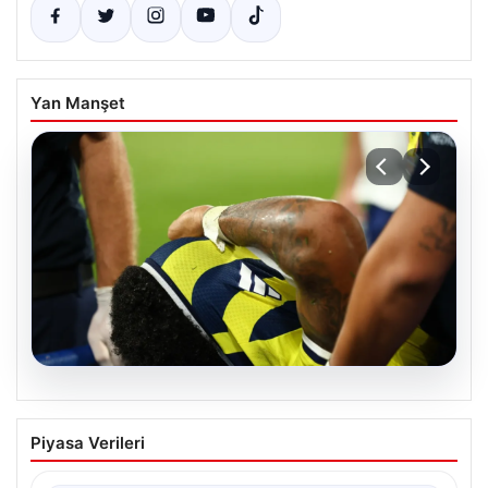
Yan Manşet
06.08.2026
Fenerbahçe’yi Üzen Haber:
Piyasa Verileri
Oosterwolde’nin Sakatlık Durumu
Güncelleniyor