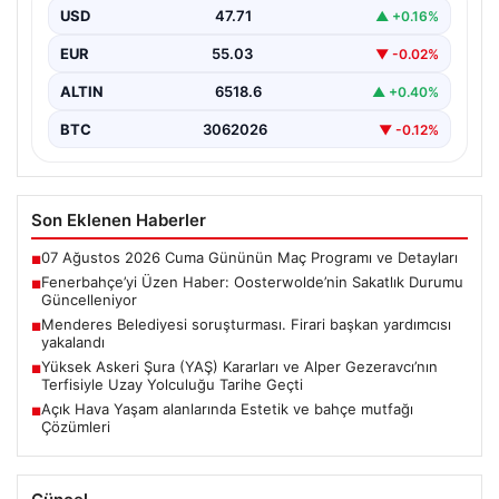
USD
47.71
▲ +0.16%
Fenerbahçe futbol ailesi, geçtiğimiz günlerde oynanan
Sturm Graz maçı sonrası önemli bir haberle sarsıldı.…
EUR
55.03
▼ -0.02%
ALTIN
6518.6
▲ +0.40%
BTC
3062026
▼ -0.12%
Son Eklenen Haberler
07 Ağustos 2026 Cuma Gününün Maç Programı ve Detayları
■
Fenerbahçe’yi Üzen Haber: Oosterwolde’nin Sakatlık Durumu
■
Güncelleniyor
Menderes Belediyesi soruşturması. Firari başkan yardımcısı
■
yakalandı
Yüksek Askeri Şura (YAŞ) Kararları ve Alper Gezeravcı’nın
■
Terfisiyle Uzay Yolculuğu Tarihe Geçti
Açık Hava Yaşam alanlarında Estetik ve bahçe mutfağı
■
Çözümleri