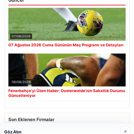
Güncel
07/08/2026
07 Ağustos 2026 Cuma Gününün Maç Programı ve Detayları
06/08/2026
Fenerbahçe’yi Üzen Haber: Oosterwolde’nin Sakatlık Durumu
Güncelleniyor
Son Eklenen Firmalar
×
Göz Atın