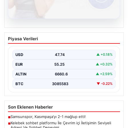
08.08.2026
Kelebek sohbet platformu İle Çevrim içi
Piyasa Verileri
İletişimin Seviyeli Adresi Ve Sohbet
Deneyimi
USD
47.74
▲ +0.18%
İnternet çağında bireylerin güvenli bir şekilde bağlantı
sağlaması büyük bir değer ifade etmektedir. Güncel…
EUR
55.25
▲ +0.32%
ALTIN
6660.6
▲ +2.59%
BTC
3085583
▼ -0.22%
Son Eklenen Haberler
Samsunspor, Kasımpaşa’yı 2-1 mağlup etti!
■
Kelebek sohbet platformu İle Çevrim içi İletişimin Seviyeli
■
Adresi Ve Sohbet Deneyimi