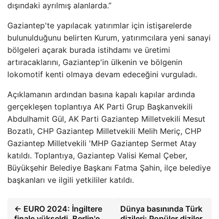
dışındaki ayrılmış alanlarda.”
Gaziantep'te yapılacak yatırımlar için istişarelerde
bulunulduğunu belirten Kurum, yatırımcılara yeni sanayi
bölgeleri açarak burada istihdamı ve üretimi
artıracaklarını, Gaziantep'in ülkenin ve bölgenin
lokomotif kenti olmaya devam edeceğini vurguladı.
Açıklamanın ardından basına kapalı kapılar ardında
gerçekleşen toplantıya AK Parti Grup Başkanvekili
Abdulhamit Gül, AK Parti Gaziantep Milletvekili Mesut
Bozatlı, CHP Gaziantep Milletvekili Melih Meriç, CHP
Gaziantep Milletvekili 'MHP Gaziantep Sermet Atay
katıldı. Toplantıya, Gaziantep Valisi Kemal Çeber,
Büyükşehir Belediye Başkanı Fatma Şahin, ilçe belediye
başkanları ve ilgili yetkililer katıldı.
← EURO 2024: İngiltere
Dünya basınında Türk
finale yükseldi, Berlin'e
dizileri: Popüler diziler