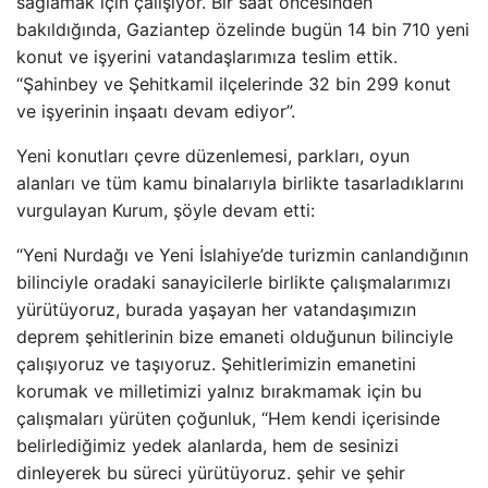
sağlamak için çalışıyor. Bir saat öncesinden
bakıldığında, Gaziantep özelinde bugün 14 bin 710 yeni
konut ve işyerini vatandaşlarımıza teslim ettik.
“Şahinbey ve Şehitkamil ilçelerinde 32 bin 299 konut
ve işyerinin inşaatı devam ediyor”.
Yeni konutları çevre düzenlemesi, parkları, oyun
alanları ve tüm kamu binalarıyla birlikte tasarladıklarını
vurgulayan Kurum, şöyle devam etti:
“Yeni Nurdağı ve Yeni İslahiye’de turizmin canlandığının
bilinciyle oradaki sanayicilerle birlikte çalışmalarımızı
yürütüyoruz, burada yaşayan her vatandaşımızın
deprem şehitlerinin bize emaneti olduğunun bilinciyle
çalışıyoruz ve taşıyoruz. Şehitlerimizin emanetini
korumak ve milletimizi yalnız bırakmamak için bu
çalışmaları yürüten çoğunluk, “Hem kendi içerisinde
belirlediğimiz yedek alanlarda, hem de sesinizi
dinleyerek bu süreci yürütüyoruz. şehir ve şehir