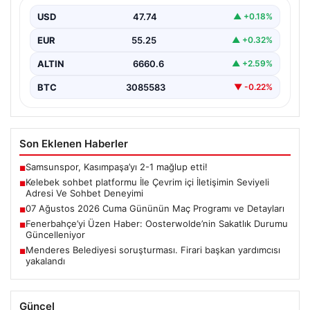
Deneyimi
USD
47.74
▲ +0.18%
İnternet çağında bireylerin güvenli bir şekilde bağlantı
sağlaması büyük bir değer ifade etmektedir. Güncel…
EUR
55.25
▲ +0.32%
ALTIN
6660.6
▲ +2.59%
BTC
3085583
▼ -0.22%
Son Eklenen Haberler
Samsunspor, Kasımpaşa’yı 2-1 mağlup etti!
■
Kelebek sohbet platformu İle Çevrim içi İletişimin Seviyeli
■
Adresi Ve Sohbet Deneyimi
07 Ağustos 2026 Cuma Gününün Maç Programı ve Detayları
■
Fenerbahçe’yi Üzen Haber: Oosterwolde’nin Sakatlık Durumu
■
Güncelleniyor
Menderes Belediyesi soruşturması. Firari başkan yardımcısı
■
yakalandı
Güncel