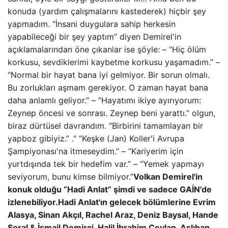
konuda (yardım çalışmalarını kastederek) hiçbir şey
yapmadım. “İnsani duygulara sahip herkesin
yapabileceği bir şey yaptım” diyen Demirel'in
açıklamalarından öne çıkanlar ise şöyle: – “Hiç ölüm
korkusu, sevdiklerimi kaybetme korkusu yaşamadım.” –
“Normal bir hayat bana iyi gelmiyor. Bir sorun olmalı.
Bu zorlukları aşmam gerekiyor. O zaman hayat bana
daha anlamlı geliyor.” – “Hayatımı ikiye ayırıyorum:
Zeynep öncesi ve sonrası. Zeynep beni yarattı.” olgun,
biraz dürtüsel davrandım. “Birbirini tamamlayan bir
yapboz gibiyiz.” .” “Keşke (Jan) Koller'i Avrupa
Şampiyonası'na itmeseydim.” – “Kariyerim için
yurtdışında tek bir hedefim var.” – “Yemek yapmayı
seviyorum, bunu kimse bilmiyor.”
Volkan Demirel'in
konuk olduğu “Hadi Anlat” şimdi ve sadece GAİN'de
izlenebiliyor.
Hadi Anlat'ın gelecek bölümlerine Evrim
Alasya, Sinan Akçıl, Rachel Araz, Deniz Baysal, Hande
Soral & İsmail Demirci, Halil İbrahim Ceylan, Aslıhan