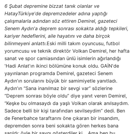
6 Şubat depremine bizzat tanık olanlar ve
Hatay
Türkiye'de depremzedeler adına yaptığı
çalışmalarla adından söz ettiren Demirel, gazeteci
Senem Aydın'a deprem sonrası sokakta aldığı tepkileri,
kariyer hedeflerini, aile hayatını ve daha birçok
bilinmeyeni anlattı.
Eski milli takım oyuncusu, futbol
yorumcusu ve teknik direktör Volkan Demirel, her hafta
sanat ve spor camiasından ünlü isimlerin ağırlandığı
'Hadi Anlat'ın ikinci bölümüne konuk oldu. GAİN'de
yayınlanan programda Demirel, gazeteci Senem
Aydın'ın sorularını büyük bir samimiyetle yanıtladı.
Aydın'ın “Sana inanılmaz bir sevgi var” sözlerine
“Deprem sonrası böyle oldu” diye yanıt veren Demirel,
“Keşke bu olmasaydı da yaşlı Volkan olarak anılsaydım.
Sadece belli bir kişi tarafından sevilseydim” dedi. Ben
de Fenerbahce taraftarını öne çıkaran bir insandım,
depremden sonra beni sokakta gören herkes bana
sarıldı; öyle bir saygı gösterdiler ki… Ama ben bu