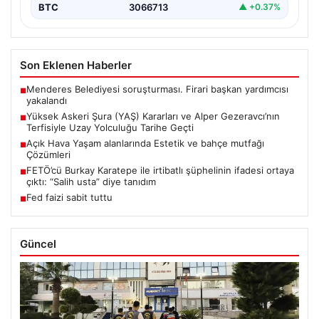
BTC
3066713
▲ +0.37%
Son Eklenen Haberler
Menderes Belediyesi soruşturması. Firari başkan yardımcısı
■
yakalandı
Yüksek Askeri Şura (YAŞ) Kararları ve Alper Gezeravcı’nın
■
Terfisiyle Uzay Yolculuğu Tarihe Geçti
Açık Hava Yaşam alanlarında Estetik ve bahçe mutfağı
■
Çözümleri
FETÖ’cü Burkay Karatepe ile irtibatlı şüphelinin ifadesi ortaya
■
çıktı: “Salih usta” diye tanıdım
Fed faizi sabit tuttu
■
Güncel