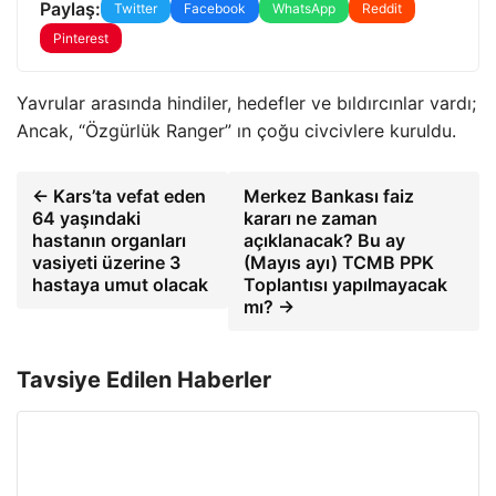
Paylaş:
Twitter
Facebook
WhatsApp
Reddit
Pinterest
Yavrular arasında hindiler, hedefler ve bıldırcınlar vardı;
Ancak, “Özgürlük Ranger” ın çoğu civcivlere kuruldu.
← Kars’ta vefat eden
Merkez Bankası faiz
64 yaşındaki
kararı ne zaman
hastanın organları
açıklanacak? Bu ay
vasiyeti üzerine 3
(Mayıs ayı) TCMB PPK
hastaya umut olacak
Toplantısı yapılmayacak
mı? →
Tavsiye Edilen Haberler