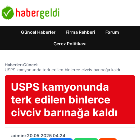
Güncel Haberler
Firma Rehberi
Forum
Çerez Politikası
Haberler
›
Güncel
›
USPS kamyonunda terk edilen binlerce civciv barınağa kaldı
USPS kamyonunda
terk edilen binlerce
civciv barınağa kaldı
admin
•
20.05.2025 04:24