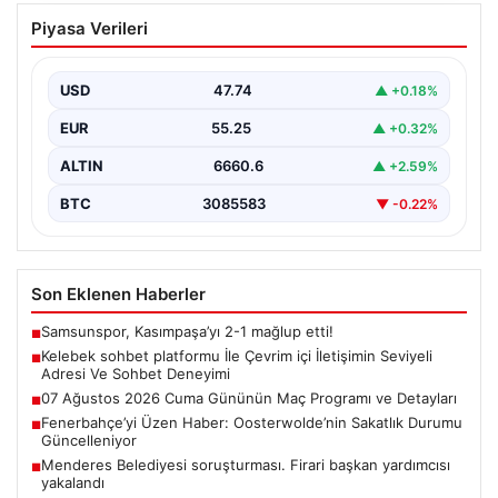
Kelebek sohbet platformu İle Çevrim içi
Piyasa Verileri
İletişimin Seviyeli Adresi Ve Sohbet
Deneyimi
USD
47.74
▲ +0.18%
İnternet çağında bireylerin güvenli bir şekilde bağlantı
sağlaması büyük bir değer ifade etmektedir. Güncel…
EUR
55.25
▲ +0.32%
ALTIN
6660.6
▲ +2.59%
BTC
3085583
▼ -0.22%
Son Eklenen Haberler
Samsunspor, Kasımpaşa’yı 2-1 mağlup etti!
■
Kelebek sohbet platformu İle Çevrim içi İletişimin Seviyeli
■
Adresi Ve Sohbet Deneyimi
07 Ağustos 2026 Cuma Gününün Maç Programı ve Detayları
■
Fenerbahçe’yi Üzen Haber: Oosterwolde’nin Sakatlık Durumu
■
Güncelleniyor
Menderes Belediyesi soruşturması. Firari başkan yardımcısı
■
yakalandı