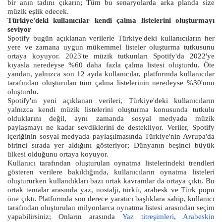
bir anın tadını çıkarın; Tüm bu senaryolarda arka planda size
müzik eşlik edecek.
Türkiye'deki kullanıcılar kendi çalma listelerini oluşturmayı
seviyor
Spotify bugün açıklanan verilerle Türkiye'deki kullanıcıların her
yere ve zamana uygun mükemmel listeler oluşturma tutkusunu
ortaya koyuyor. 2023'te müzik tutkunları Spotify'da 2022'ye
kıyasla neredeyse %60 daha fazla çalma listesi oluşturdu. Öte
yandan, yalnızca son 12 ayda kullanıcılar, platformda kullanıcılar
tarafından oluşturulan tüm çalma listelerinin neredeyse %30'unu
oluşturdu.
Spotify'ın yeni açıklanan verileri, Türkiye'deki kullanıcıların
yalnızca kendi müzik listelerini oluşturma konusunda tutkulu
olduklarını değil, aynı zamanda sosyal medyada müzik
paylaşmayı ne kadar sevdiklerini de destekliyor. Veriler, Spotify
içeriğinin sosyal medyada paylaşılmasında Türkiye'nin Avrupa'da
birinci sırada yer aldığını gösteriyor; Dünyanın beşinci büyük
ülkesi olduğunu ortaya koyuyor.
Kullanıcı tarafından oluşturulan oynatma listelerindeki trendleri
gösteren verilere bakıldığında, kullanıcıların oynatma listeleri
oluştururken kullandıkları bazı ortak kavramlar da ortaya çıktı. Bu
ortak temalar arasında yaz, nostalji, türkü, arabesk ve Türk popu
öne çıktı. Platformda son derece yaratıcı başlıklara sahip, kullanıcı
tarafından oluşturulan milyonlarca oynatma listesi arasından seçim
yapabilirsiniz; Onların arasında
Yaz titreşimleri
,
Arabeskin