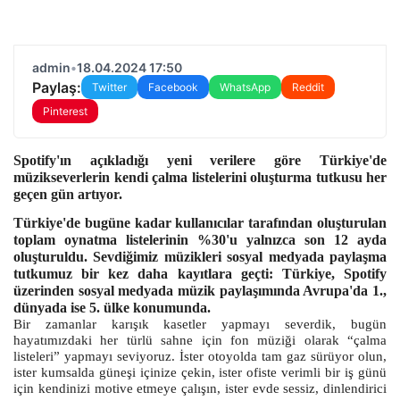
admin
•
18.04.2024 17:50
Paylaş:
Twitter
Facebook
WhatsApp
Reddit
Pinterest
Spotify'ın açıkladığı yeni verilere göre Türkiye'de
müzikseverlerin kendi çalma listelerini oluşturma tutkusu her
geçen gün artıyor.
Türkiye'de bugüne kadar kullanıcılar tarafından oluşturulan
toplam oynatma listelerinin %30'u yalnızca son 12 ayda
oluşturuldu. Sevdiğimiz müzikleri sosyal medyada paylaşma
tutkumuz bir kez daha kayıtlara geçti: Türkiye, Spotify
üzerinden sosyal medyada müzik paylaşımında Avrupa'da 1.,
dünyada ise 5. ülke konumunda.
Bir zamanlar karışık kasetler yapmayı severdik, bugün
hayatımızdaki her türlü sahne için fon müziği olarak “çalma
listeleri” yapmayı seviyoruz. İster otoyolda tam gaz sürüyor olun,
ister kumsalda güneşi içinize çekin, ister ofiste verimli bir iş günü
için kendinizi motive etmeye çalışın, ister evde sessiz, dinlendirici