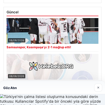
Güncel
08/08/2026
Samsunspor, Kasımpaşa’yı 2-1 mağlup etti!
08/08/2026
Kelebek sohbet platformu İle Çevrim içi İletişimin Seviyeli
Adresi Ve Sohbet Deneyimi
×
Göz Atın