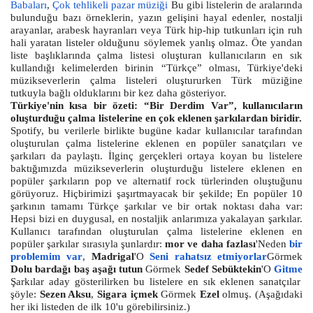
Babaları
,
Çok tehlikeli pazar müziği
Bu gibi listelerin de aralarında
bulunduğu bazı örneklerin, yazın gelişini hayal edenler, nostalji
arayanlar, arabesk hayranları veya Türk hip-hip tutkunları için ruh
hali yaratan listeler olduğunu söylemek yanlış olmaz. Öte yandan
liste başlıklarında çalma listesi oluşturan kullanıcıların en sık
kullandığı kelimelerden birinin “Türkçe” olması, Türkiye'deki
müzikseverlerin çalma listeleri oluştururken Türk müziğine
tutkuyla bağlı olduklarını bir kez daha gösteriyor.
Türkiye'nin kısa bir özeti: “Bir Derdim Var”, kullanıcıların
oluşturduğu çalma listelerine en çok eklenen şarkılardan biridir.
Spotify, bu verilerle birlikte bugüne kadar kullanıcılar tarafından
oluşturulan çalma listelerine eklenen en popüler sanatçıları ve
şarkıları da paylaştı. İlginç gerçekleri ortaya koyan bu listelere
baktığımızda müzikseverlerin oluşturduğu listelere eklenen en
popüler şarkıların pop ve alternatif rock türlerinden oluştuğunu
görüyoruz. Hiçbirimizi şaşırtmayacak bir şekilde; En popüler 10
şarkının tamamı Türkçe şarkılar ve bir ortak noktası daha var:
Hepsi bizi en duygusal, en nostaljik anlarımıza yakalayan şarkılar.
Kullanıcı tarafından oluşturulan çalma listelerine eklenen en
popüler şarkılar sırasıyla şunlardır:
mor ve daha fazlası
'Neden
bir
problemim var
,
Madrigal
'O
Seni rahatsız etmiyorlar
Görmek
Dolu bardağı baş aşağı tutun
Görmek
Sedef Sebüktekin
'O
Gitme
Şarkılar aday gösterilirken bu listelere en sık eklenen sanatçılar
şöyle:
Sezen Aksu
,
Sigara içmek
Görmek
Ezel
olmuş. (Aşağıdaki
her iki listeden de ilk 10'u görebilirsiniz.)