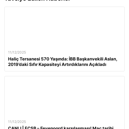
11/12/2025
Haliç Tersanesi 570 Yaşında: İBB Başkanvekili Aslan,
2019’daki Sıfır Kapasiteyi Artırdıklarını Açıkladı
11/12/2025
CANLI | FCSB – Feyenoord karşılaşması! Maç tarihi,