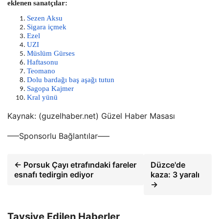
eklenen sanatçılar:
Sezen Aksu
Sigara içmek
Ezel
UZI
Müslüm Gürses
Haftasonu
Teomano
Dolu bardağı baş aşağı tutun
Sagopa Kajmer
Kral yünü
Kaynak: (guzelhaber.net) Güzel Haber Masası
—–Sponsorlu Bağlantılar—–
← Porsuk Çayı etrafındaki fareler
Düzce'de
esnafı tedirgin ediyor
kaza: 3 yaralı
→
Tavsiye Edilen Haberler