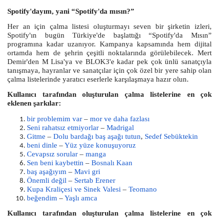
Spotify'dayım, yani “Spotify'da mısın?”
Her an için çalma listesi oluşturmayı seven bir şirketin izleri,
Spotify'ın bugün Türkiye'de başlattığı “Spotify'da Mısın”
programına kadar uzanıyor. Kampanya kapsamında hem dijital
ortamda hem de şehrin çeşitli noktalarında görülebilecek. Mert
Demir'den M Lisa'ya ve BLOK3'e kadar pek çok ünlü sanatçıyla
tanışmaya, hayranlar ve sanatçılar için çok özel bir yere sahip olan
çalma listelerinde yaratıcı eserlerle karşılaşmaya hazır olun.
Kullanıcı tarafından oluşturulan çalma listelerine en çok
eklenen şarkılar:
bir problemim var
–
mor ve daha fazlası
Seni rahatsız etmiyorlar
–
Madrigal
Gitme
–
Dolu bardağı baş aşağı tutun
,
Sedef Sebüktekin
beni dinle
–
Yüz yüze konuşuyoruz
Cevapsız sorular
–
manga
Sen beni kaybettin
–
Bosnalı Kaan
baş aşağıyım
–
Mavi gri
Önemli değil
–
Sertab Erener
Kupa Kraliçesi ve Sinek Valesi
–
Teomano
beğendim
–
Yaşlı amca
Kullanıcı tarafından oluşturulan çalma listelerine en çok