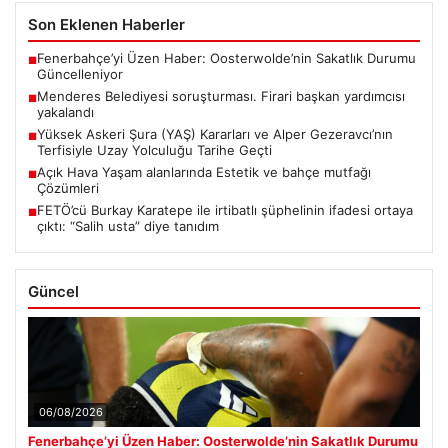
Son Eklenen Haberler
Fenerbahçe’yi Üzen Haber: Oosterwolde’nin Sakatlık Durumu
■
Güncelleniyor
Menderes Belediyesi soruşturması. Firari başkan yardımcısı
■
yakalandı
Yüksek Askeri Şura (YAŞ) Kararları ve Alper Gezeravcı’nın
■
Terfisiyle Uzay Yolculuğu Tarihe Geçti
Açık Hava Yaşam alanlarında Estetik ve bahçe mutfağı
■
Çözümleri
FETÖ’cü Burkay Karatepe ile irtibatlı şüphelinin ifadesi ortaya
■
çıktı: “Salih usta” diye tanıdım
Güncel
06/08/2026
Fenerbahçe’yi Üzen Haber: Oosterwolde’nin Sakatlık Durumu