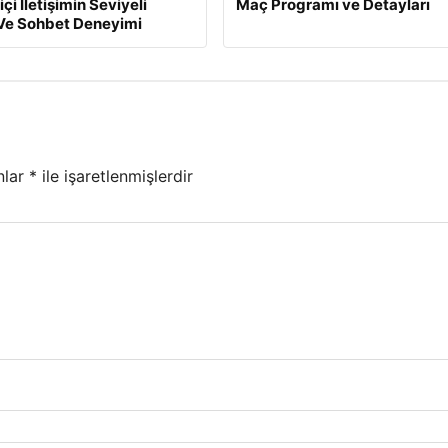
çi İletişimin Seviyeli
Maç Programı ve Detayları
Ve Sohbet Deneyimi
nlar
*
ile işaretlenmişlerdir