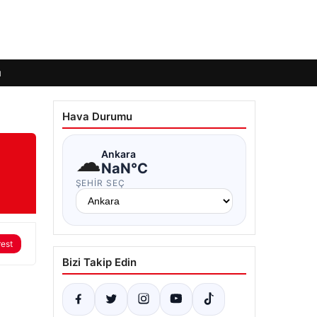
ı
Hava Durumu
☁
Ankara
NaN°C
ŞEHIR SEÇ
rest
Bizi Takip Edin