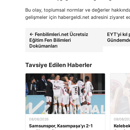
Bu olay, toplumsal normlar ve değerler hakkında ö
gelişmeler için habergeldi.net adresini ziyaret ed
← Fenbilimleri.net Ücretsiz
EYT’yi kıl 
Eğitim Fen Bilimleri
Gündemdek
Dokümanları
Tavsiye Edilen Haberler
08/08/2026
08/08/20
Samsunspor, Kasımpaşa’yı 2-1
Kelebek