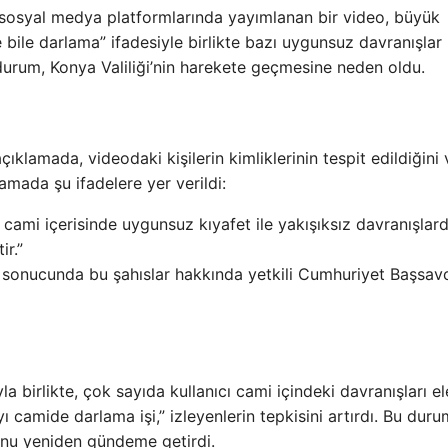
 sosyal medya platformlarında yayımlanan bir video, büyük
 bile darlama” ifadesiyle birlikte bazı uygunsuz davranışlar
u durum, Konya Valiliği’nin harekete geçmesine neden oldu.
ıklamada, videodaki kişilerin kimliklerinin tespit edildiğini 
amada şu ifadelere yer verildi:
 cami içerisinde uygunsuz kıyafet ile yakışıksız davranışlar
ir.”
 sonucunda bu şahıslar hakkında yetkili Cumhuriyet Başsavcı
birlikte, çok sayıda kullanıcı cami içindeki davranışları ele
ı camide darlama işi,” izleyenlerin tepkisini artırdı. Bu durum
unu yeniden gündeme getirdi.