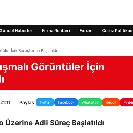
Güncel Haberler
Firma Rehberi
Forum
Çerez Politikas
ntüler İçin Soruşturma Başlatıldı
ışmalı Görüntüler İçin
ı
Paylaş:
21:11
Twitter
Facebook
WhatsApp
Reddit
Pinte
 Üzerine Adli Süreç Başlatıldı