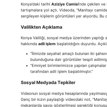
Konya’daki tarihi
Aziziye Camisi
’nde çekilen ve
tartışmalara yol açtı. Videoda, “Manitayı camide
sergileyen kişilerin görüntüleri yer alıyordu. B
Valilikten Açıklama
Konya Valiliği, sosyal medya üzerinden yaptığı aç
hakkında
adli işlem
başlatıldığını duyurdu. Açıkl
“İlimizde seyahat amaçlı bulunan iki şahsın
bulunduğuna dair görüntüler tespit edilmişt
“Emniyet birimlerimizce yapılan çalışmalar
tarafından adli işlem başlatılmıştır.”
Sosyal Medyada Tepkiler
Videonun sosyal medya hesaplarında yayılmasıyla 
Genç bir kızın paylaştığı videodaki not, “Manitay
mekanlarda saygı gösterilmesi gerektiği konus