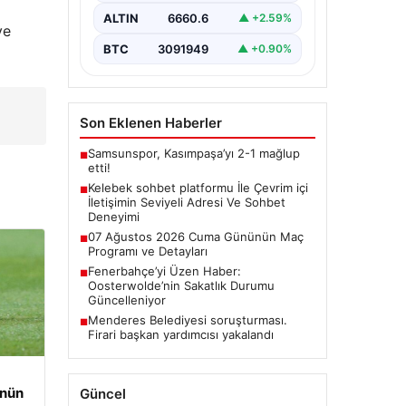
İnternet çağında bireylerin güvenli
bir şekilde bağlantı sağlaması
ALTIN
6660.6
▲ +2.59%
ve
büyük bir değer ifade etmektedir.
Güncel…
BTC
3091949
▲ +0.90%
Son Eklenen Haberler
Samsunspor, Kasımpaşa’yı 2-1 mağlup
■
etti!
Kelebek sohbet platformu İle Çevrim içi
■
İletişimin Seviyeli Adresi Ve Sohbet
Deneyimi
07 Ağustos 2026 Cuma Gününün Maç
■
Programı ve Detayları
Fenerbahçe’yi Üzen Haber:
■
Oosterwolde’nin Sakatlık Durumu
Güncelleniyor
Menderes Belediyesi soruşturması.
■
Firari başkan yardımcısı yakalandı
ünün
Güncel