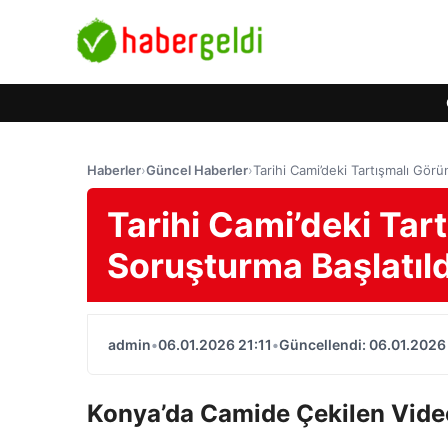
Haberler
›
Güncel Haberler
›
Tarihi Cami’deki Tartışmalı Görü
Tarihi Cami’deki Tart
Soruşturma Başlatıld
admin
•
06.01.2026 21:11
•
Güncellendi: 06.01.2026 
Konya’da Camide Çekilen Video