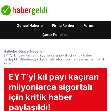
Güncel Haberler
Firma Rehberi
Forum
Çerez Politikası
Haberler
›
Güncel Haberler
›
EYT’yi kıl payı kaçıran milyonlarca sigortalı için kritik haber
paylaşıldı! Gündemdeki kademeli reform yol haritası resmen netlik
kazandı
EYT’yi kıl payı kaçıran
milyonlarca sigortalı
için kritik haber
paylaşıldı!