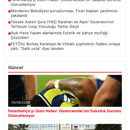
■
Güncelleniyor
Menderes Belediyesi soruşturması. Firari başkan yardımcısı
■
yakalandı
Yüksek Askeri Şura (YAŞ) Kararları ve Alper Gezeravcı’nın
■
Terfisiyle Uzay Yolculuğu Tarihe Geçti
Açık Hava Yaşam alanlarında Estetik ve bahçe mutfağı
■
Çözümleri
FETÖ’cü Burkay Karatepe ile irtibatlı şüphelinin ifadesi ortaya
■
çıktı: “Salih usta” diye tanıdım
Güncel
06/08/2026
Fenerbahçe’yi Üzen Haber: Oosterwolde’nin Sakatlık Durumu
Güncelleniyor