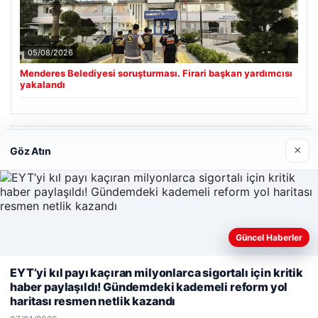
05/08/2026
Menderes Belediyesi soruşturması. Firari başkan yardımcısı
yakalandı
Son Eklenen Firmalar
×
Göz Atın
Hastaş Beton
26/05/2026
Güncel Haberler
Web sitemizi nasıl kullandığınızı daha iyi anlayabilmek,
EYT’yi kıl payı kaçıran milyonlarca sigortalı için kritik
deneyiminizi kişiselleştirmek ve geliştirmek amacıyla çerezler
haber paylaşıldı! Gündemdeki kademeli reform yol
kullanıyoruz.
Çerez Politikamız
haritası resmen netlik kazandı
© 2026 Haber Geldi – Güncel Haberler
Reddet
Kabul Et