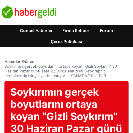
Güncel Haberler
Firma Rehberi
Forum
Çerez Politikası
Haberler
›
Güncel
›
Soykırımın gerçek boyutlarını ortaya koyan “Gizli Soykırım” 30
Haziran Pazar günü saat 22.00'de National Geographic
ekranlarında izleyiciyle buluşuyor! – SANAT VE KÜLTÜR
Soykırımın gerçek
boyutlarını ortaya
koyan “Gizli Soykırım”
30 Haziran Pazar günü