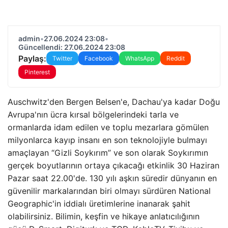
admin
•
27.06.2024 23:08
•
Güncellendi: 27.06.2024 23:08
Paylaş:
Twitter
Facebook
WhatsApp
Reddit
Pinterest
Auschwitz'den Bergen Belsen'e, Dachau'ya kadar Doğu
Avrupa'nın ücra kırsal bölgelerindeki tarla ve
ormanlarda idam edilen ve toplu mezarlara gömülen
milyonlarca kayıp insanı en son teknolojiyle bulmayı
amaçlayan “Gizli Soykırım” ve son olarak Soykırımın
gerçek boyutlarının ortaya çıkacağı etkinlik 30 Haziran
Pazar saat 22.00'de. 130 yılı aşkın süredir dünyanın en
güvenilir markalarından biri olmayı sürdüren National
Geographic'in iddialı üretimlerine inanarak şahit
olabilirsiniz. Bilimin, keşfin ve hikaye anlatıcılığının