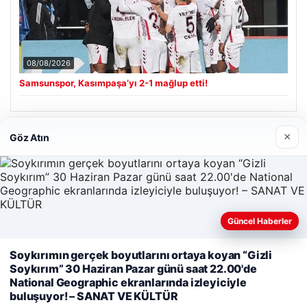
08/08/2026
Samsunspor, Kasımpaşa’yı 2-1 mağlup etti!
×
Göz Atın
Son Eklenen Firmalar
Güncel Haberler
Soykırımın gerçek boyutlarını ortaya koyan “Gizli
Web sitemizi nasıl kullandığınızı daha iyi anlayabilmek,
Soykırım” 30 Haziran Pazar günü saat 22.00'de
deneyiminizi kişiselleştirmek ve geliştirmek amacıyla çerezler
National Geographic ekranlarında izleyiciyle
kullanıyoruz.
Çerez Politikamız
buluşuyor! – SANAT VE KÜLTÜR
Reddet
Kabul Et