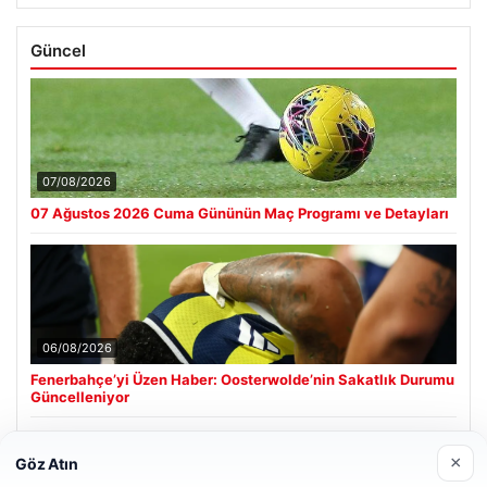
Güncel
07/08/2026
07 Ağustos 2026 Cuma Gününün Maç Programı ve Detayları
06/08/2026
Fenerbahçe’yi Üzen Haber: Oosterwolde’nin Sakatlık Durumu
Güncelleniyor
×
Göz Atın
Son Eklenen Firmalar