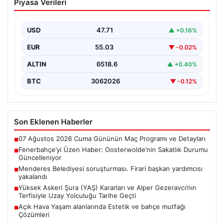
Piyasa Verileri
Oosterwolde’nin Sakatlık Durumu
Güncelleniyor
USD
47.71
▲ +0.16%
Fenerbahçe futbol ailesi, geçtiğimiz günlerde oynanan
Sturm Graz maçı sonrası önemli bir haberle sarsıldı.…
EUR
55.03
▼ -0.02%
ALTIN
6518.6
▲ +0.40%
BTC
3062026
▼ -0.12%
Son Eklenen Haberler
07 Ağustos 2026 Cuma Gününün Maç Programı ve Detayları
■
Fenerbahçe’yi Üzen Haber: Oosterwolde’nin Sakatlık Durumu
■
Güncelleniyor
Menderes Belediyesi soruşturması. Firari başkan yardımcısı
■
yakalandı
Yüksek Askeri Şura (YAŞ) Kararları ve Alper Gezeravcı’nın
■
Terfisiyle Uzay Yolculuğu Tarihe Geçti
Açık Hava Yaşam alanlarında Estetik ve bahçe mutfağı
■
Çözümleri