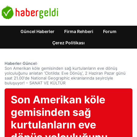
Güncel Haberler
Firma Rehberi
Forum
Çerez Politikası
Haberler
›
Güncel
›
Son Amerikan köle gemisinden sağ kurtulanların eve dönüş
yolculuğunu anlatan 'Clotilda: Eve Dönüş', 2 Haziran Pazar günü
saat 21.00'de National Geographic ekranlarında seyirciyle
buluşuyor! – SANAT VE KÜLTÜR
Son Amerikan köle
gemisinden sağ
kurtulanların eve