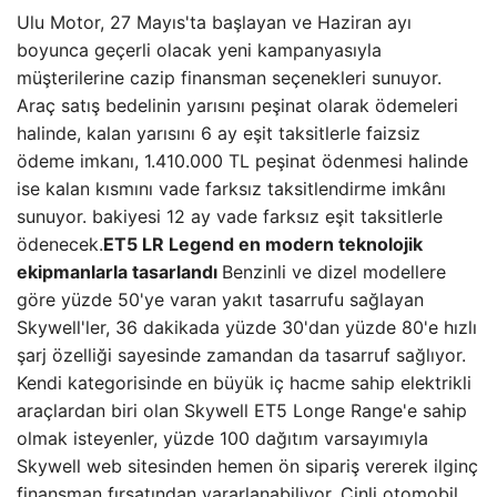
Ulu Motor, 27 Mayıs'ta başlayan ve Haziran ayı
boyunca geçerli olacak yeni kampanyasıyla
müşterilerine cazip finansman seçenekleri sunuyor.
Araç satış bedelinin yarısını peşinat olarak ödemeleri
halinde, kalan yarısını 6 ay eşit taksitlerle faizsiz
ödeme imkanı, 1.410.000 TL peşinat ödenmesi halinde
ise kalan kısmını vade farksız taksitlendirme imkânı
sunuyor. bakiyesi 12 ay vade farksız eşit taksitlerle
ödenecek.
ET5 LR Legend en modern teknolojik
ekipmanlarla tasarlandı
Benzinli ve dizel modellere
göre yüzde 50'ye varan yakıt tasarrufu sağlayan
Skywell'ler, 36 dakikada yüzde 30'dan yüzde 80'e hızlı
şarj özelliği sayesinde zamandan da tasarruf sağlıyor.
Kendi kategorisinde en büyük iç hacme sahip elektrikli
araçlardan biri olan Skywell ET5 Longe Range'e sahip
olmak isteyenler, yüzde 100 dağıtım varsayımıyla
Skywell web sitesinden hemen ön sipariş vererek ilginç
finansman fırsatından yararlanabiliyor. Çinli otomobil