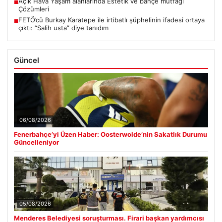
Açık Hava Yaşam alanlarında Estetik ve bahçe mutfağı
■
Çözümleri
FETÖ’cü Burkay Karatepe ile irtibatlı şüphelinin ifadesi ortaya
■
çıktı: “Salih usta” diye tanıdım
Güncel
06/08/2026
Fenerbahçe’yi Üzen Haber: Oosterwolde’nin Sakatlık Durumu
Güncelleniyor
05/08/2026
Menderes Belediyesi soruşturması. Firari başkan yardımcısı