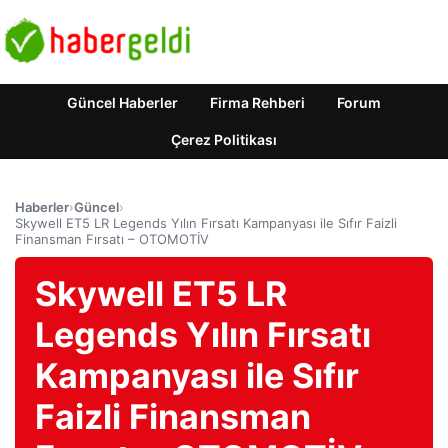
Güncel Haberler
Firma Rehberi
Forum
Çerez Politikası
Haberler
›
Güncel
›
Skywell ET5 LR Legends Yılın Fırsatı Kampanyası ile Sıfır Faizli
Finansman Fırsatı – OTOMOTİV
Skywell ET5 LR
Legends Yılın Fırsatı
Kampanyası ile Sıfır
Faizli Finansman