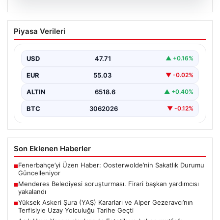
05.08.2026
Menderes Belediyesi soruşturması.
Piyasa Verileri
Firari başkan yardımcısı yakalandı
{ “title”: “Menderes Belediyesi’ne Yönelik Soruşturma
Sonuçlandı: Firari Başkan Yardımcısı Yakalandı”,
USD
47.71
▲ +0.16%
“content”: “ İzmir’in…
EUR
55.03
▼ -0.02%
ALTIN
6518.6
▲ +0.40%
BTC
3062026
▼ -0.12%
Son Eklenen Haberler
Fenerbahçe’yi Üzen Haber: Oosterwolde’nin Sakatlık Durumu
■
Güncelleniyor
Menderes Belediyesi soruşturması. Firari başkan yardımcısı
■
yakalandı
Yüksek Askeri Şura (YAŞ) Kararları ve Alper Gezeravcı’nın
■
Terfisiyle Uzay Yolculuğu Tarihe Geçti