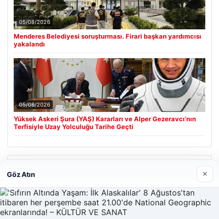
05/08/2026
Menderes Belediyesi soruşturması. Firari başkan yardımcısı
yakalandı
05/08/2026
Yüksek Askeri Şura (YAŞ) Kararları ve Alper Gezeravcı’nın
Terfisiyle Uzay Yolculuğu Tarihe Geçti
Son Eklenen Firmalar
×
Göz Atın