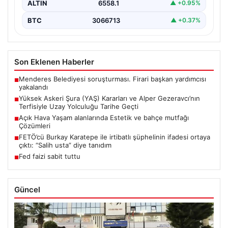
ALTIN
6558.1
▲ +0.95%
BTC
3066713
▲ +0.37%
Son Eklenen Haberler
Menderes Belediyesi soruşturması. Firari başkan yardımcısı
■
yakalandı
Yüksek Askeri Şura (YAŞ) Kararları ve Alper Gezeravcı’nın
■
Terfisiyle Uzay Yolculuğu Tarihe Geçti
Açık Hava Yaşam alanlarında Estetik ve bahçe mutfağı
■
Çözümleri
FETÖ’cü Burkay Karatepe ile irtibatlı şüphelinin ifadesi ortaya
■
çıktı: “Salih usta” diye tanıdım
Fed faizi sabit tuttu
■
Güncel