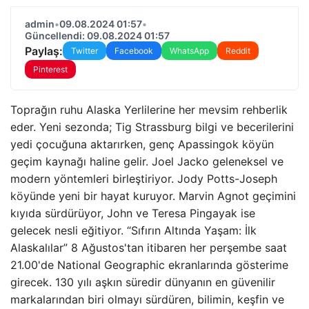
admin
•
09.08.2024 01:57
•
Güncellendi: 09.08.2024 01:57
Paylaş:
Twitter
Facebook
WhatsApp
Reddit
Pinterest
Toprağın ruhu Alaska Yerlilerine her mevsim rehberlik
eder. Yeni sezonda; Tig Strassburg bilgi ve becerilerini
yedi çocuğuna aktarırken, genç Apassingok köyün
geçim kaynağı haline gelir. Joel Jacko geleneksel ve
modern yöntemleri birleştiriyor. Jody Potts-Joseph
köyünde yeni bir hayat kuruyor. Marvin Agnot geçimini
kıyıda sürdürüyor, John ve Teresa Pingayak ise
gelecek nesli eğitiyor. “Sıfırın Altında Yaşam: İlk
Alaskalılar” 8 Ağustos'tan itibaren her perşembe saat
21.00'de National Geographic ekranlarında gösterime
girecek. 130 yılı aşkın süredir dünyanın en güvenilir
markalarından biri olmayı sürdüren, bilimin, keşfin ve