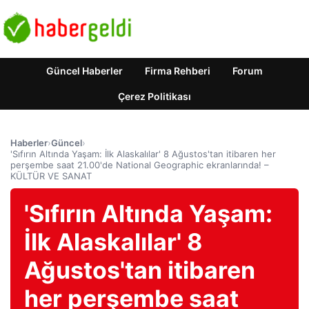
Güncel Haberler
Firma Rehberi
Forum
Çerez Politikası
Haberler
›
Güncel
›
'Sıfırın Altında Yaşam: İlk Alaskalılar' 8 Ağustos'tan itibaren her
perşembe saat 21.00'de National Geographic ekranlarında! –
KÜLTÜR VE SANAT
'Sıfırın Altında Yaşam:
İlk Alaskalılar' 8
Ağustos'tan itibaren
her perşembe saat