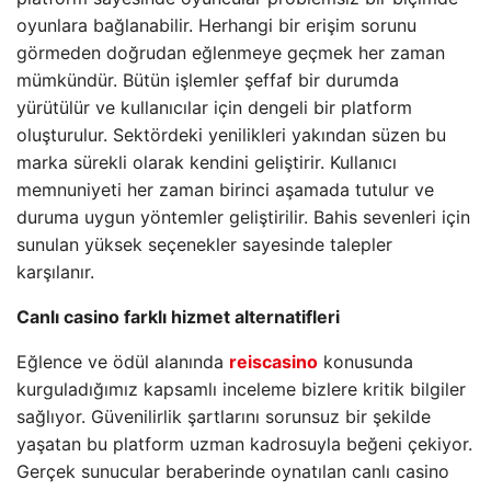
oyunlara bağlanabilir. Herhangi bir erişim sorunu
görmeden doğrudan eğlenmeye geçmek her zaman
mümkündür. Bütün işlemler şeffaf bir durumda
yürütülür ve kullanıcılar için dengeli bir platform
oluşturulur. Sektördeki yenilikleri yakından süzen bu
marka sürekli olarak kendini geliştirir. Kullanıcı
memnuniyeti her zaman birinci aşamada tutulur ve
duruma uygun yöntemler geliştirilir. Bahis sevenleri için
sunulan yüksek seçenekler sayesinde talepler
karşılanır.
Canlı casino farklı hizmet alternatifleri
Eğlence ve ödül alanında
reiscasino
konusunda
kurguladığımız kapsamlı inceleme bizlere kritik bilgiler
sağlıyor. Güvenilirlik şartlarını sorunsuz bir şekilde
yaşatan bu platform uzman kadrosuyla beğeni çekiyor.
Gerçek sunucular beraberinde oynatılan canlı casino