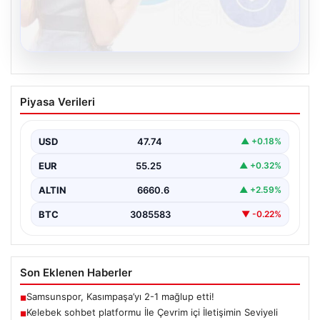
08.08.2026
Kelebek sohbet platformu İle Çevrim içi
Piyasa Verileri
İletişimin Seviyeli Adresi Ve Sohbet
Deneyimi
USD
47.74
▲ +0.18%
İnternet çağında bireylerin güvenli bir şekilde bağlantı
sağlaması büyük bir değer ifade etmektedir. Güncel…
EUR
55.25
▲ +0.32%
ALTIN
6660.6
▲ +2.59%
BTC
3085583
▼ -0.22%
Son Eklenen Haberler
Samsunspor, Kasımpaşa’yı 2-1 mağlup etti!
■
Kelebek sohbet platformu İle Çevrim içi İletişimin Seviyeli
■