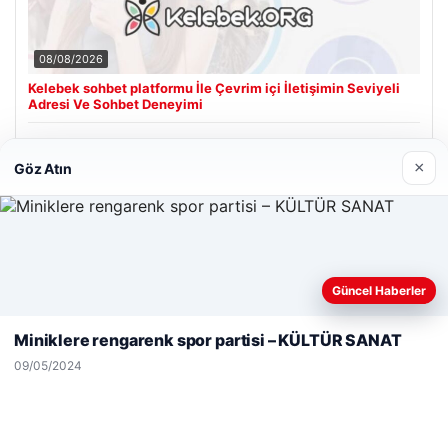
08/08/2026
Kelebek sohbet platformu İle Çevrim içi İletişimin Seviyeli
Adresi Ve Sohbet Deneyimi
×
Göz Atın
Son Eklenen Firmalar
Web sitemizi nasıl kullandığınızı daha iyi anlayabilmek,
Güncel Haberler
deneyiminizi kişiselleştirmek ve geliştirmek amacıyla çerezler
kullanıyoruz.
Çerez Politikamız
Miniklere rengarenk spor partisi – KÜLTÜR SANAT
Reddet
Kabul Et
09/05/2024