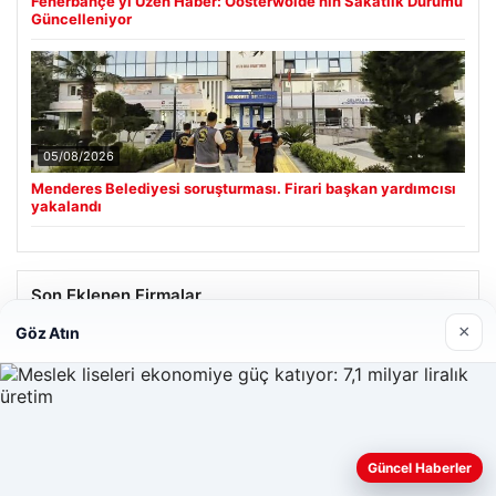
Fenerbahçe’yi Üzen Haber: Oosterwolde’nin Sakatlık Durumu
Güncelleniyor
05/08/2026
Menderes Belediyesi soruşturması. Firari başkan yardımcısı
yakalandı
Son Eklenen Firmalar
×
Göz Atın
Güncel Haberler
Web sitemizi nasıl kullandığınızı daha iyi anlayabilmek,