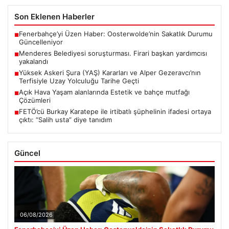
Son Eklenen Haberler
Fenerbahçe’yi Üzen Haber: Oosterwolde’nin Sakatlık Durumu
■
Güncelleniyor
Menderes Belediyesi soruşturması. Firari başkan yardımcısı
■
yakalandı
Yüksek Askeri Şura (YAŞ) Kararları ve Alper Gezeravcı’nın
■
Terfisiyle Uzay Yolculuğu Tarihe Geçti
Açık Hava Yaşam alanlarında Estetik ve bahçe mutfağı
■
Çözümleri
FETÖ’cü Burkay Karatepe ile irtibatlı şüphelinin ifadesi ortaya
■
çıktı: “Salih usta” diye tanıdım
Güncel
06/08/2026