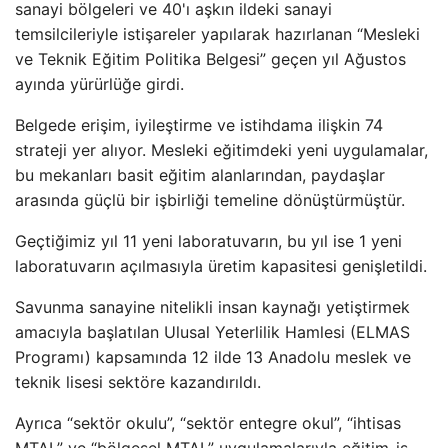
sanayi bölgeleri ve 40'ı aşkın ildeki sanayi
temsilcileriyle istişareler yapılarak hazırlanan “Mesleki
ve Teknik Eğitim Politika Belgesi” geçen yıl Ağustos
ayında yürürlüğe girdi.
Belgede erişim, iyileştirme ve istihdama ilişkin 74
strateji yer alıyor. Mesleki eğitimdeki yeni uygulamalar,
bu mekanları basit eğitim alanlarından, paydaşlar
arasında güçlü bir işbirliği temeline dönüştürmüştür.
Geçtiğimiz yıl 11 yeni laboratuvarın, bu yıl ise 1 yeni
laboratuvarın açılmasıyla üretim kapasitesi genişletildi.
Savunma sanayine nitelikli insan kaynağı yetiştirmek
amacıyla başlatılan Ulusal Yeterlilik Hamlesi (ELMAS
Programı) kapsamında 12 ilde 13 Anadolu meslek ve
teknik lisesi sektöre kazandırıldı.
Ayrıca “sektör okulu”, “sektör entegre okul”, “ihtisas
MTAL” ve “bölgesel MTAL” uygulamalarıyla eğitim-iş