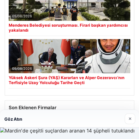
05/08/2026
Menderes Belediyesi soruşturması. Firari başkan yardımcısı
yakalandı
05/08/2026
Yüksek Askeri Şura (YAŞ) Kararları ve Alper Gezeravcı’nın
Terfisiyle Uzay Yolculuğu Tarihe Geçti
Son Eklenen Firmalar
×
Göz Atın