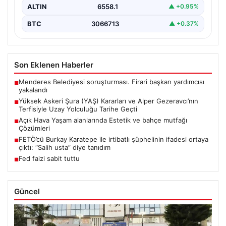
ALTIN
6558.1
▲ +0.95%
BTC
3066713
▲ +0.37%
Son Eklenen Haberler
Menderes Belediyesi soruşturması. Firari başkan yardımcısı
■
yakalandı
Yüksek Askeri Şura (YAŞ) Kararları ve Alper Gezeravcı’nın
■
Terfisiyle Uzay Yolculuğu Tarihe Geçti
Açık Hava Yaşam alanlarında Estetik ve bahçe mutfağı
■
Çözümleri
FETÖ’cü Burkay Karatepe ile irtibatlı şüphelinin ifadesi ortaya
■
çıktı: “Salih usta” diye tanıdım
Fed faizi sabit tuttu
■
Güncel