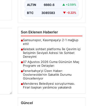
İnternet çağında bireylerin güvenli
bir şekilde bağlantı sağlaması
ALTIN
6660.6
▲ +2.59%
büyük bir değer ifade etmektedir.
Güncel…
BTC
3085583
▼ -0.22%
Son Eklenen Haberler
Samsunspor, Kasımpaşa’yı 2-1 mağlup
■
etti!
Kelebek sohbet platformu İle Çevrim içi
■
İletişimin Seviyeli Adresi Ve Sohbet
Deneyimi
07 Ağustos 2026 Cuma Gününün Maç
■
Programı ve Detayları
Fenerbahçe’yi Üzen Haber:
■
Oosterwolde’nin Sakatlık Durumu
Güncelleniyor
Menderes Belediyesi soruşturması.
■
Firari başkan yardımcısı yakalandı
Güncel