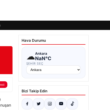
ı
Hava Durumu
☁
Ankara
NaN°C
ŞEHIR SEÇ
rest
Bizi Takip Edin
ş
onuşan