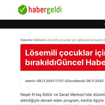
Haberler
›
Güncel
›
Lösemili çocuklar için gökyüzüne balon b
Lösemili çocuklar i
bırakıldıGüncel Habe
admin
•
08.11.2025 17:07
•
Güncellendi: 08.11.2025 
Neşet Ertaş Kültür ve Sanat Merkezi'nde düzen
etkinliğiyle devam eden program, kentte ilgiyl