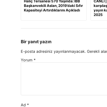
Haliç Tersanesi 570 Yaşında: İBB
CANLI |
Başkanvekili Aslan, 2019’daki Sıfır
karşılaş
Kapasiteyi Artırdıklarını Açıkladı
yayın ka
2025
Bir yanıt yazın
E-posta adresiniz yayınlanmayacak.
Gerekli ala
Yorum
*
Ad
*