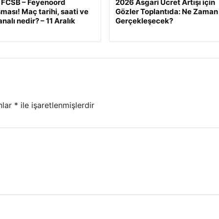
 FCSB – Feyenoord
2026 Asgari Ücret Artışı için
ması! Maç tarihi, saati ve
Gözler Toplantıda: Ne Zaman
nalı nedir? – 11 Aralık
Gerçekleşecek?
nlar
*
ile işaretlenmişlerdir