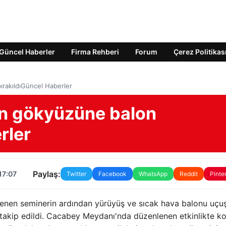
Güncel Haberler
Firma Rehberi
Forum
Çerez Politikas
ırakıldıGüncel Haberler
çin gökyüzüne balon
rler
Paylaş:
17:07
Twitter
Facebook
WhatsApp
Reddit
Pinte
lenen seminerin ardından yürüyüş ve sıcak hava balonu uçu
e takip edildi. Cacabey Meydanı'nda düzenlenen etkinlikte k