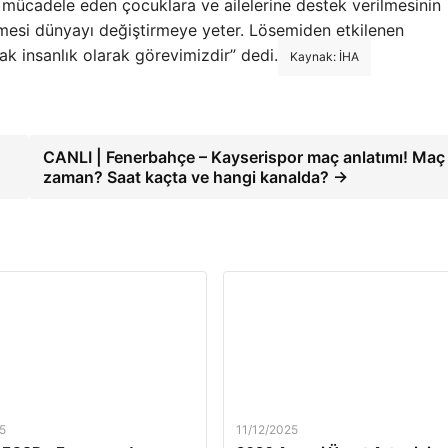
 mücadele eden çocuklara ve ailelerine destek verilmesinin
esi dünyayı değiştirmeye yeter. Lösemiden etkilenen
 insanlık olarak görevimizdir” dedi.
Kaynak: İHA
CANLI | Fenerbahçe – Kayserispor maç anlatımı! Maç
zaman? Saat kaçta ve hangi kanalda? →
5
11/12/2025