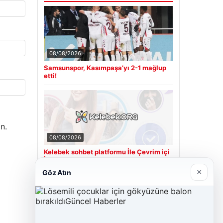
08/08/2026
Samsunspor, Kasımpaşa’yı 2-1 mağlup
etti!
n.
08/08/2026
Kelebek sohbet platformu İle Çevrim içi
İletişimin Seviyeli Adresi Ve Sohbet
Deneyimi
×
Göz Atın
Son Eklenen Firmalar