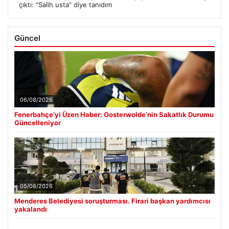
çıktı: “Salih usta” diye tanıdım
Güncel
06/08/2026
Fenerbahçe’yi Üzen Haber: Oosterwolde’nin Sakatlık Durumu
Güncelleniyor
05/08/2026
Menderes Belediyesi soruşturması. Firari başkan yardımcısı
yakalandı