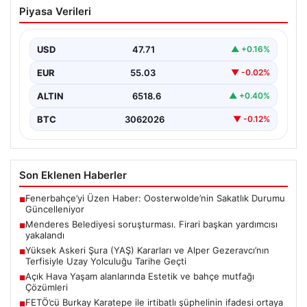
Menderes Belediyesi soruşturması.
Piyasa Verileri
Firari başkan yardımcısı yakalandı
{ “title”: “Menderes Belediyesi’ne Yönelik Soruşturma
Sonuçlandı: Firari Başkan Yardımcısı Yakalandı”,
USD
47.71
▲ +0.16%
“content”: “ İzmir’in…
EUR
55.03
▼ -0.02%
ALTIN
6518.6
▲ +0.40%
BTC
3062026
▼ -0.12%
Son Eklenen Haberler
Fenerbahçe’yi Üzen Haber: Oosterwolde’nin Sakatlık Durumu
■
Güncelleniyor
Menderes Belediyesi soruşturması. Firari başkan yardımcısı
■
yakalandı
Yüksek Askeri Şura (YAŞ) Kararları ve Alper Gezeravcı’nın
■
Terfisiyle Uzay Yolculuğu Tarihe Geçti
Açık Hava Yaşam alanlarında Estetik ve bahçe mutfağı
■
Çözümleri
FETÖ’cü Burkay Karatepe ile irtibatlı şüphelinin ifadesi ortaya
■