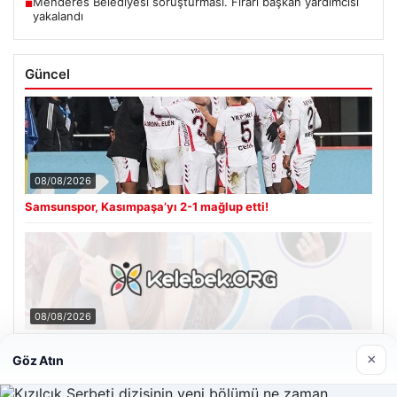
Menderes Belediyesi soruşturması. Firari başkan yardımcısı
■
yakalandı
Güncel
08/08/2026
Samsunspor, Kasımpaşa’yı 2-1 mağlup etti!
08/08/2026
Kelebek sohbet platformu İle Çevrim içi İletişimin Seviyeli
Adresi Ve Sohbet Deneyimi
×
Göz Atın