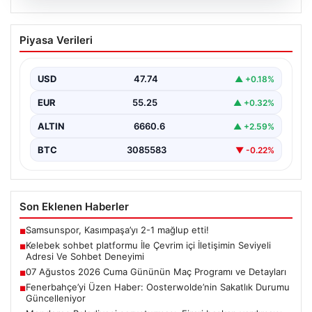
08.08.2026
Kelebek sohbet platformu İle Çevrim içi
Piyasa Verileri
İletişimin Seviyeli Adresi Ve Sohbet
Deneyimi
USD
47.74
▲ +0.18%
İnternet çağında bireylerin güvenli bir şekilde bağlantı
sağlaması büyük bir değer ifade etmektedir. Güncel…
EUR
55.25
▲ +0.32%
ALTIN
6660.6
▲ +2.59%
BTC
3085583
▼ -0.22%
Son Eklenen Haberler
Samsunspor, Kasımpaşa’yı 2-1 mağlup etti!
■
Kelebek sohbet platformu İle Çevrim içi İletişimin Seviyeli
■
Adresi Ve Sohbet Deneyimi
07 Ağustos 2026 Cuma Gününün Maç Programı ve Detayları
■
Fenerbahçe’yi Üzen Haber: Oosterwolde’nin Sakatlık Durumu
■
Güncelleniyor