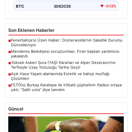
BTC
3062026
▼ -0.12%
Son Eklenen Haberler
Fenerbahçe’yi Üzen Haber: Oosterwolde’nin Sakatlık Durumu
■
Güncelleniyor
Menderes Belediyesi soruşturması. Firari başkan yardımcısı
■
yakalandı
Yüksek Askeri Şura (YAŞ) Kararları ve Alper Gezeravcı’nın
■
Terfisiyle Uzay Yolculuğu Tarihe Geçti
Açık Hava Yaşam alanlarında Estetik ve bahçe mutfağı
■
Çözümleri
FETÖ’cü Burkay Karatepe ile irtibatlı şüphelinin ifadesi ortaya
■
çıktı: “Salih usta” diye tanıdım
Güncel