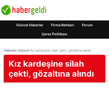
Güncel Haberler
Firma Rehberi
Forum
Çerez Politikası
Haberler
›
Güncel
›
Kız kardeşine silah çekti, gözaltına alındı
Kız kardeşine silah
çekti, gözaltına alındı