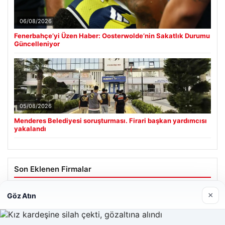
06/08/2026
Fenerbahçe’yi Üzen Haber: Oosterwolde’nin Sakatlık Durumu
Güncelleniyor
05/08/2026
Menderes Belediyesi soruşturması. Firari başkan yardımcısı
yakalandı
Son Eklenen Firmalar
×
Göz Atın