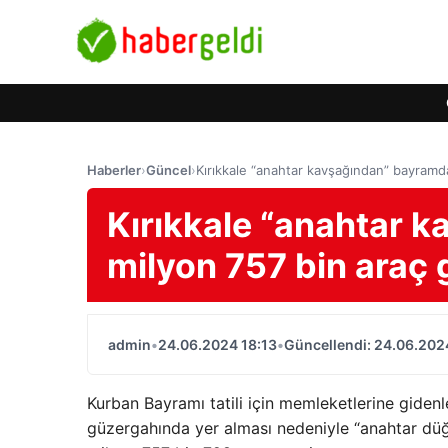
Haberler
›
Güncel
›
Kırıkkale “anahtar kavşağından” bayramda
Kırıkkale “anahtar 
milyon 757 bin araç 
admin
•
24.06.2024 18:13
•
Güncellendi: 24.06.202
Kurban Bayramı tatili için memleketlerine gidenle
güzergahında yer alması nedeniyle “anahtar dü