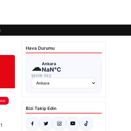
ı
Hava Durumu
☁
Ankara
NaN°C
ŞEHIR SEÇ
rest
Bizi Takip Edin
 1