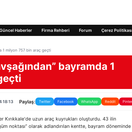
Güncel Haberler
Firma Rehberi
Forum
Çerez Politikas
 1 milyon 757 bin araç geçti
kavşağından” bayramda 1
geçti
Paylaş:
4 18:13
Twitter
Facebook
WhatsApp
Reddit
Pinte
r Kırıkkale'de uzun araç kuyrukları oluşturdu. 43 ilin
ğüm noktası” olarak adlandırılan kentte, bayram döneminde