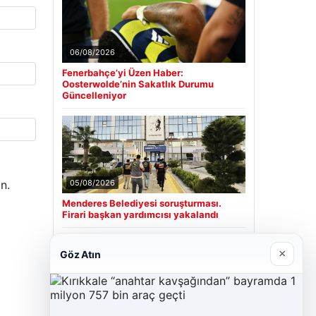
06/08/2026
Fenerbahçe’yi Üzen Haber:
Oosterwolde’nin Sakatlık Durumu
Güncelleniyor
05/08/2026
n.
Menderes Belediyesi soruşturması.
Firari başkan yardımcısı yakalandı
×
Göz Atın
Son Eklenen Firmalar
Cengiz Sigorta