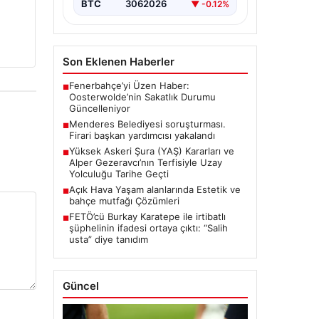
BTC
3062026
▼ -0.12%
Son Eklenen Haberler
Fenerbahçe’yi Üzen Haber:
■
Oosterwolde’nin Sakatlık Durumu
Güncelleniyor
Menderes Belediyesi soruşturması.
■
Firari başkan yardımcısı yakalandı
Yüksek Askeri Şura (YAŞ) Kararları ve
■
Alper Gezeravcı’nın Terfisiyle Uzay
Yolculuğu Tarihe Geçti
Açık Hava Yaşam alanlarında Estetik ve
■
bahçe mutfağı Çözümleri
FETÖ’cü Burkay Karatepe ile irtibatlı
■
şüphelinin ifadesi ortaya çıktı: “Salih
usta” diye tanıdım
Güncel