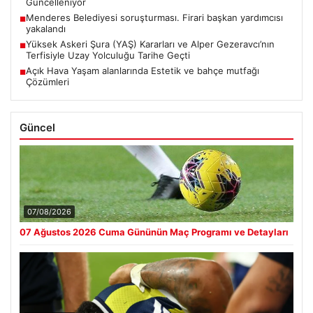
Güncelleniyor
Menderes Belediyesi soruşturması. Firari başkan yardımcısı
■
yakalandı
Yüksek Askeri Şura (YAŞ) Kararları ve Alper Gezeravcı’nın
■
Terfisiyle Uzay Yolculuğu Tarihe Geçti
Açık Hava Yaşam alanlarında Estetik ve bahçe mutfağı
■
Çözümleri
Güncel
07/08/2026
07 Ağustos 2026 Cuma Gününün Maç Programı ve Detayları