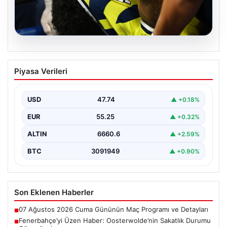
06.08.2026
Fenerbahçe’yi Üzen Haber:
Piyasa Verileri
Oosterwolde’nin Sakatlık Durumu
Güncelleniyor
USD
47.74
▲ +0.18%
Fenerbahçe futbol ailesi, geçtiğimiz günlerde oynanan
Sturm Graz maçı sonrası önemli bir haberle sarsıldı.…
EUR
55.25
▲ +0.32%
ALTIN
6660.6
▲ +2.59%
BTC
3091949
▲ +0.90%
Son Eklenen Haberler
07 Ağustos 2026 Cuma Gününün Maç Programı ve Detayları
■
Fenerbahçe’yi Üzen Haber: Oosterwolde’nin Sakatlık Durumu
■