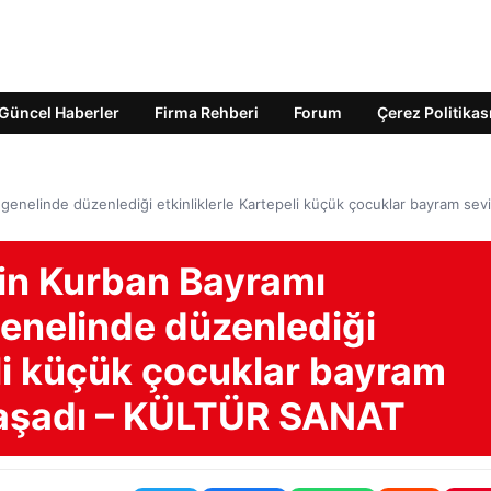
Güncel Haberler
Firma Rehberi
Forum
Çerez Politikas
genelinde düzenlediği etkinliklerle Kartepeli küçük çocuklar bayram sevi
nin Kurban Bayramı
genelinde düzenlediği
eli küçük çocuklar bayram
yaşadı – KÜLTÜR SANAT