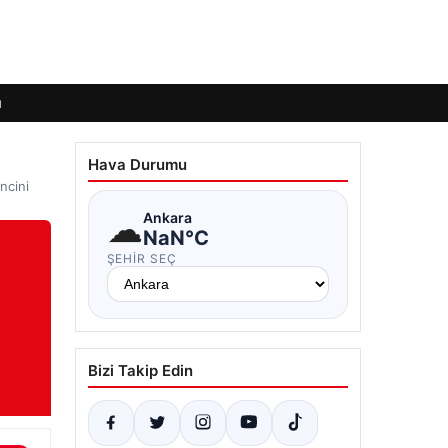
ı
Hava Durumu
ncini
☁
Ankara
NaN°C
ŞEHIR SEÇ
Bizi Takip Edin