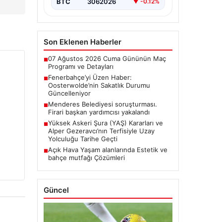
BTC
3062026
▼ -0.12%
Son Eklenen Haberler
07 Ağustos 2026 Cuma Gününün Maç
■
Programı ve Detayları
Fenerbahçe’yi Üzen Haber:
■
Oosterwolde’nin Sakatlık Durumu
Güncelleniyor
Menderes Belediyesi soruşturması.
■
Firari başkan yardımcısı yakalandı
Yüksek Askeri Şura (YAŞ) Kararları ve
■
Alper Gezeravcı’nın Terfisiyle Uzay
Yolculuğu Tarihe Geçti
Açık Hava Yaşam alanlarında Estetik ve
■
bahçe mutfağı Çözümleri
Güncel