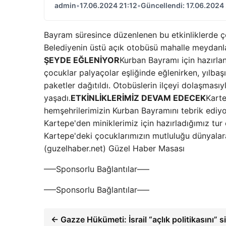
admin
•
17.06.2024 21:12
•
Güncellendi: 17.06.2024 
Bayram süresince düzenlenen bu etkinliklerde çoc
Belediyenin üstü açık otobüsü mahalle meydanlar
ŞEYDE EĞLENİYOR
Kurban Bayramı için hazırla
çocuklar palyaçolar eşliğinde eğlenirken, yılbaşı 
paketler dağıtıldı. Otobüslerin ilçeyi dolaşmas
yaşadı.
ETKİNLİKLERİMİZ DEVAM EDECEK
Karte
hemşehrilerimizin Kurban Bayramını tebrik ediy
Kartepe'den miniklerimiz için hazırladığımız t
Kartepe'deki çocuklarımızın mutluluğu dünyalara
(guzelhaber.net) Güzel Haber Masası
—–Sponsorlu Bağlantılar—–
—–Sponsorlu Bağlantılar—–
← Gazze Hükümeti: İsrail “açlık politikasını” s