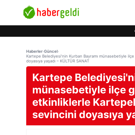
Haberler
›
Güncel
›
Kartepe Belediyesi'nin Kurban Bayramı münasebetiyle ilçe 
doyasıya yaşadı – KÜLTÜR SANAT
Kartepe Belediyesi'
münasebetiyle ilçe 
etkinliklerle Kartep
sevincini doyasıya 