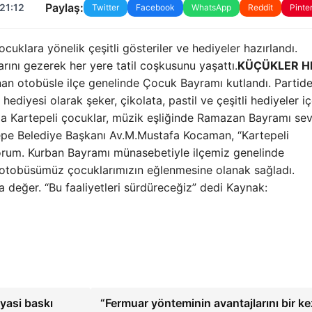
Paylaş:
21:12
Twitter
Facebook
WhatsApp
Reddit
Pinte
uklara yönelik çeşitli gösteriler ve hediyeler hazırlandı.
ını gezerek her yere tatil coşkusunu yaşattı.
KÜÇÜKLER H
nan otobüsle ilçe genelinde Çocuk Bayramı kutlandı. Partid
hediyesi olarak şeker, çikolata, pastil ve çeşitli hediyeler i
ıyla Kartepeli çocuklar, müzik eşliğinde Ramazan Bayramı sev
pe Belediye Başkanı Av.M.Mustafa Kocaman, “Kartepeli
orum. Kurban Bayramı münasebetiyle ilçemiz genelinde
ur otobüsümüz çocuklarımızın eğlenmesine olanak sağladı.
 değer. “Bu faaliyetleri sürdüreceğiz” dedi Kaynak:
iyasi baskı
“Fermuar yönteminin avantajlarını bir ke