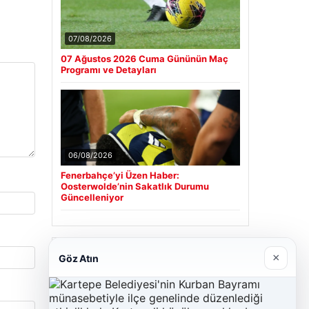
07/08/2026
07 Ağustos 2026 Cuma Gününün Maç
Programı ve Detayları
06/08/2026
Fenerbahçe’yi Üzen Haber:
Oosterwolde’nin Sakatlık Durumu
Güncelleniyor
Son Eklenen Firmalar
×
Göz Atın
Cengiz Sigorta
23/06/2026