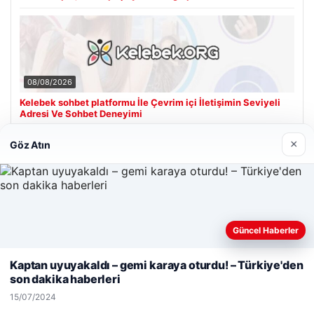
08/08/2026
Kelebek sohbet platformu İle Çevrim içi İletişimin Seviyeli
Adresi Ve Sohbet Deneyimi
×
Göz Atın
Son Eklenen Firmalar
Güncel Haberler
Web sitemizi nasıl kullandığınızı daha iyi anlayabilmek,
deneyiminizi kişiselleştirmek ve geliştirmek amacıyla çerezler
Kaptan uyuyakaldı – gemi karaya oturdu! – Türkiye'den
kullanıyoruz.
Çerez Politikamız
son dakika haberleri
Reddet
Kabul Et
15/07/2024