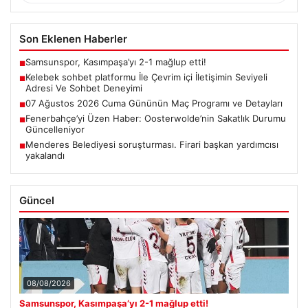
Son Eklenen Haberler
Samsunspor, Kasımpaşa’yı 2-1 mağlup etti!
■
Kelebek sohbet platformu İle Çevrim içi İletişimin Seviyeli
■
Adresi Ve Sohbet Deneyimi
07 Ağustos 2026 Cuma Gününün Maç Programı ve Detayları
■
Fenerbahçe’yi Üzen Haber: Oosterwolde’nin Sakatlık Durumu
■
Güncelleniyor
Menderes Belediyesi soruşturması. Firari başkan yardımcısı
■
yakalandı
Güncel
08/08/2026
Samsunspor, Kasımpaşa’yı 2-1 mağlup etti!