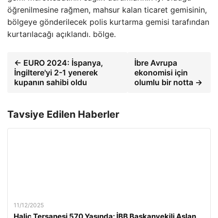
öğrenilmesine rağmen, mahsur kalan ticaret gemisinin,
bölgeye gönderilecek polis kurtarma gemisi tarafından
kurtarılacağı açıklandı. bölge.
← EURO 2024: İspanya,
İbre Avrupa
İngiltere'yi 2-1 yenerek
ekonomisi için
kupanın sahibi oldu
olumlu bir notta →
Tavsiye Edilen Haberler
11/12/2025
Haliç Tersanesi 570 Yaşında: İBB Başkanvekili Aslan,