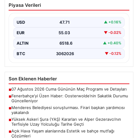
Fenerbahçe’yi Üzen Haber:
Piyasa Verileri
Oosterwolde’nin Sakatlık Durumu
Güncelleniyor
USD
47.71
▲ +0.16%
Fenerbahçe futbol ailesi, geçtiğimiz günlerde oynanan
Sturm Graz maçı sonrası önemli bir haberle sarsıldı.…
EUR
55.03
▼ -0.02%
ALTIN
6518.6
▲ +0.40%
BTC
3062026
▼ -0.12%
Son Eklenen Haberler
07 Ağustos 2026 Cuma Gününün Maç Programı ve Detayları
■
Fenerbahçe’yi Üzen Haber: Oosterwolde’nin Sakatlık Durumu
■
Güncelleniyor
Menderes Belediyesi soruşturması. Firari başkan yardımcısı
■
yakalandı
Yüksek Askeri Şura (YAŞ) Kararları ve Alper Gezeravcı’nın
■
Terfisiyle Uzay Yolculuğu Tarihe Geçti
Açık Hava Yaşam alanlarında Estetik ve bahçe mutfağı
■
Çözümleri