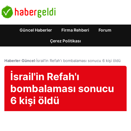
Güncel Haberler
Firma Rehberi
Forum
Çerez Politikası
Haberler
›
Güncel
›
İsrail'in Refah'ı bombalaması sonucu 6 kişi öldü
İsrail'in Refah'ı
bombalaması sonucu
6 kişi öldü