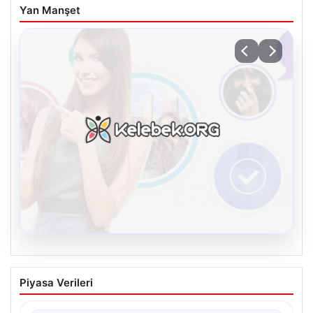
Yan Manşet
08.08.2026
Kelebek sohbet platformu İle Çevrim içi
Piyasa Verileri
İletişimin Seviyeli Adresi Ve Sohbet
Deneyimi