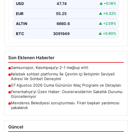
USD
47.74
▲ +0.18%
İnternet çağında bireylerin güvenli bir şekilde bağlantı
sağlaması büyük bir değer ifade etmektedir. Güncel…
EUR
55.25
▲ +0.32%
ALTIN
6660.6
▲ +2.59%
BTC
3091949
▲ +0.90%
Son Eklenen Haberler
Samsunspor, Kasımpaşa’yı 2-1 mağlup etti!
■
Kelebek sohbet platformu İle Çevrim içi İletişimin Seviyeli
■
Adresi Ve Sohbet Deneyimi
07 Ağustos 2026 Cuma Gününün Maç Programı ve Detayları
■
Fenerbahçe’yi Üzen Haber: Oosterwolde’nin Sakatlık Durumu
■
Güncelleniyor
Menderes Belediyesi soruşturması. Firari başkan yardımcısı
■
yakalandı
Güncel