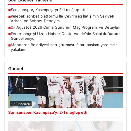
Samsunspor, Kasımpaşa’yı 2-1 mağlup etti!
■
Kelebek sohbet platformu İle Çevrim içi İletişimin Seviyeli
■
Adresi Ve Sohbet Deneyimi
07 Ağustos 2026 Cuma Gününün Maç Programı ve Detayları
■
Fenerbahçe’yi Üzen Haber: Oosterwolde’nin Sakatlık Durumu
■
Güncelleniyor
Menderes Belediyesi soruşturması. Firari başkan yardımcısı
■
yakalandı
Güncel
08/08/2026
Samsunspor, Kasımpaşa’yı 2-1 mağlup etti!