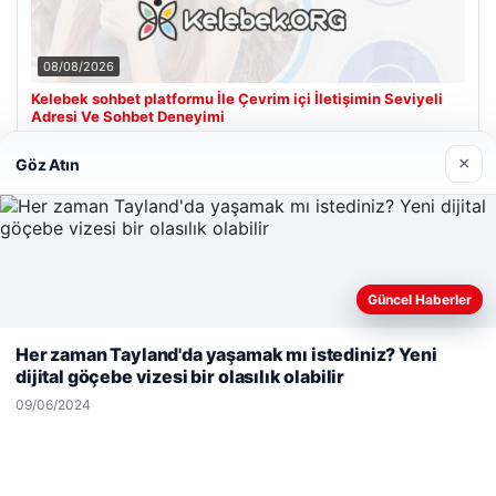
08/08/2026
Kelebek sohbet platformu İle Çevrim içi İletişimin Seviyeli
Adresi Ve Sohbet Deneyimi
×
Göz Atın
Son Eklenen Firmalar
Hastaş Beton
26/05/2026
Güncel Haberler
Web sitemizi nasıl kullandığınızı daha iyi anlayabilmek,
deneyiminizi kişiselleştirmek ve geliştirmek amacıyla çerezler
Her zaman Tayland'da yaşamak mı istediniz? Yeni
kullanıyoruz.
Çerez Politikamız
dijital göçebe vizesi bir olasılık olabilir
Reddet
Kabul Et
09/06/2024
© 2026 Haber Geldi – Güncel Haberler