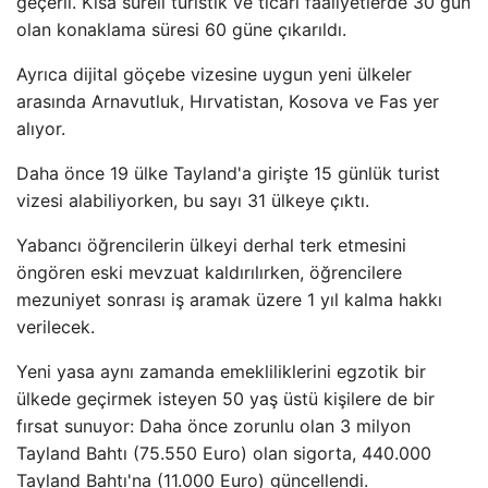
geçerli. Kısa süreli turistik ve ticari faaliyetlerde 30 gün
olan konaklama süresi 60 güne çıkarıldı.
Ayrıca dijital göçebe vizesine uygun yeni ülkeler
arasında Arnavutluk, Hırvatistan, Kosova ve Fas yer
alıyor.
Daha önce 19 ülke Tayland'a girişte 15 günlük turist
vizesi alabiliyorken, bu sayı 31 ülkeye çıktı.
Yabancı öğrencilerin ülkeyi derhal terk etmesini
öngören eski mevzuat kaldırılırken, öğrencilere
mezuniyet sonrası iş aramak üzere 1 yıl kalma hakkı
verilecek.
Yeni yasa aynı zamanda emekliliklerini egzotik bir
ülkede geçirmek isteyen 50 yaş üstü kişilere de bir
fırsat sunuyor: Daha önce zorunlu olan 3 milyon
Tayland Bahtı (75.550 Euro) olan sigorta, 440.000
Tayland Bahtı'na (11.000 Euro) güncellendi.